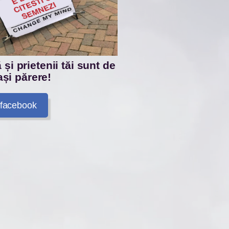
și prietenii tăi sunt de
și părere!
facebook