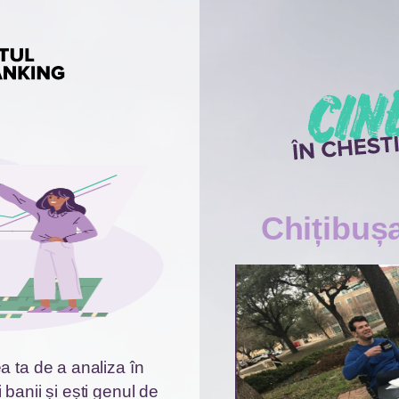
Chițibuș
a ta de a analiza în
i banii și ești genul de