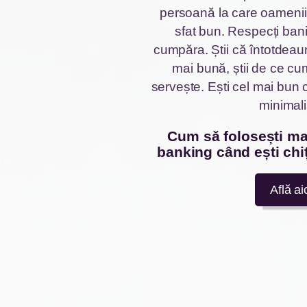
persoană la care oamenii
sfat bun. Respecți bani
cumpăra. Știi că întotdeau
mai bună, știi de ce cu
servește. Ești cel mai bun 
minimali
cum să folosești mai bine dreptul la
banking când ești chi
Află ai