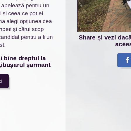
 apelează pentru un
i și ceea ce pot ei
na alegi opțiunea cea
mperi și cărui scop
candidat pentru a fi un
Share și vezi dacă 
aceea
st.
țibușarul șarmant
ci