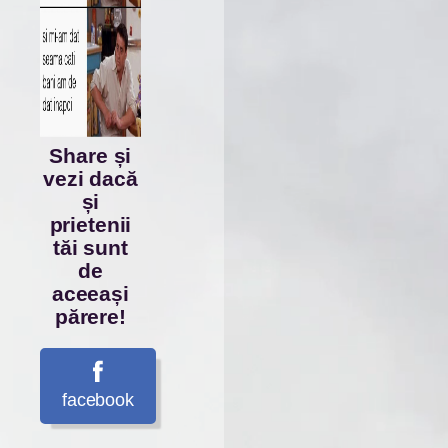
Share și
vezi dacă
și
prietenii
tăi sunt
de
aceeași
părere!
facebook