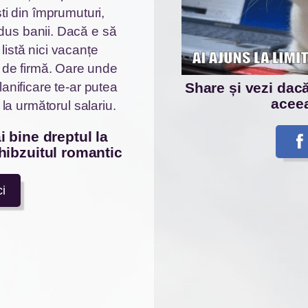
ti din împrumuturi,
dus banii. Dacă e să
 listă nici vacanțe
e de firmă. Oare unde
anificare te-ar putea
Share și vezi dacă 
aceea
ă la următorul salariu.
hibzuitul romantic
ci