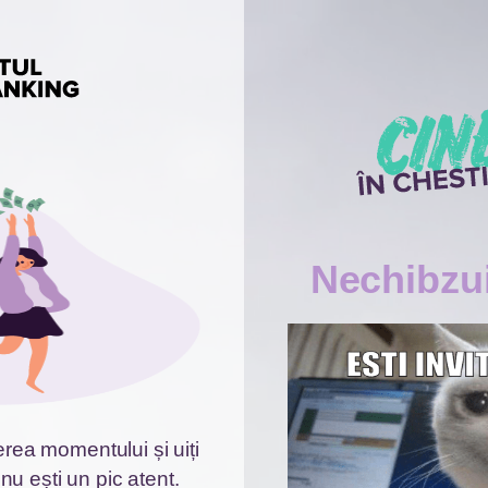
Nechibzui
ea momentului și uiți
nu ești un pic atent.