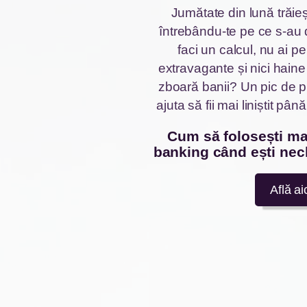
Jumătate din lună trăieș
întrebându-te pe ce s-au 
faci un calcul, nu ai pe
extravagante și nici hain
zboară banii? Un pic de pl
ajuta să fii mai liniștit pân
cum să folosești mai bine dreptul la
banking când ești nec
Află ai