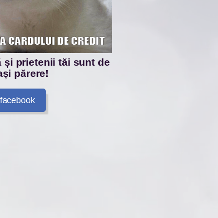
și prietenii tăi sunt de
și părere!
facebook