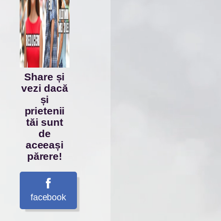
Share și
vezi dacă
și
prietenii
tăi sunt
de
aceeași
părere!
facebook