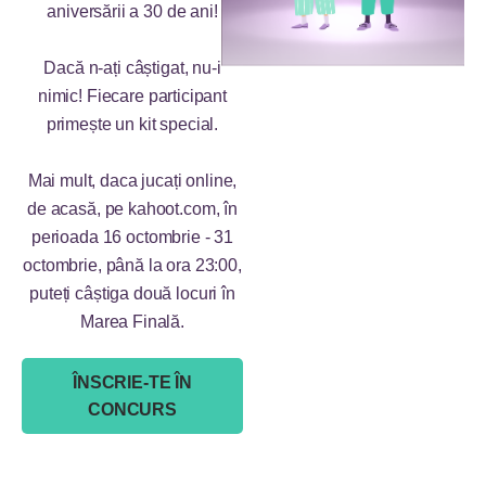
aniversării a 30 de ani!
Dacă n-ați câștigat, nu-i
nimic! Fiecare participant
primește un kit special.
Mai mult, daca jucați online,
de acasă, pe kahoot.com, în
perioada 16 octombrie - 31
octombrie, până la ora 23:00,
puteți câștiga două locuri în
Marea Finală.
ÎNSCRIE-TE ÎN
CONCURS