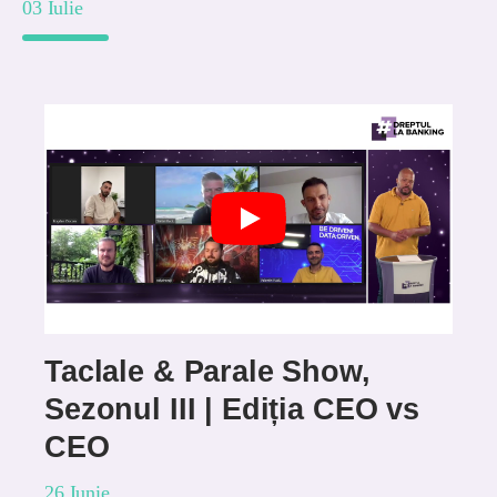
03 Iulie
Taclale & Parale Show,
Sezonul III | Ediția CEO vs
CEO
26 Iunie