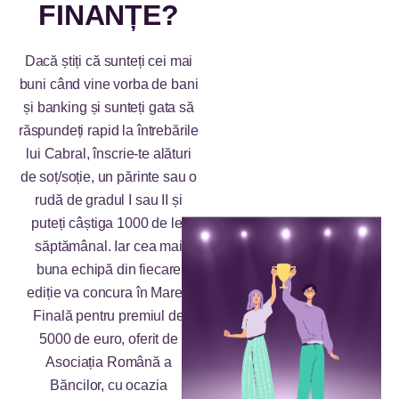
FINANȚE?
Dacă știți că sunteți cei mai
buni când vine vorba de bani
și banking și sunteți gata să
răspundeți rapid la întrebările
lui Cabral, înscrie-te alături
de soț/soție, un părinte sau o
rudă de gradul I sau II și
puteți câștiga 1000 de lei
săptămânal. Iar cea mai
buna echipă din fiecare
ediție va concura în Marea
Finală pentru premiul de
5000 de euro, oferit de
Asociația Română a
Băncilor, cu ocazia