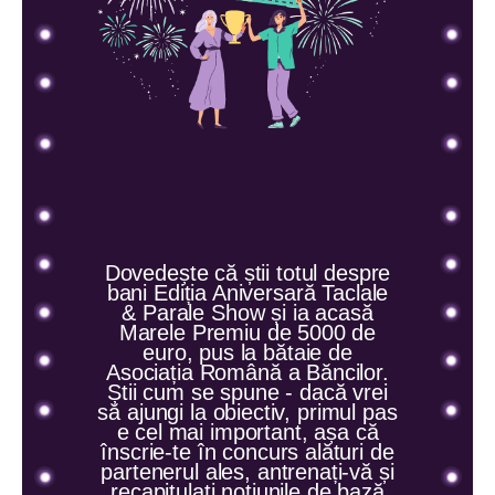
Dovedește că știi totul despre
bani Ediția Aniversară Taclale
& Parale Show și ia acasă
Marele Premiu de 5000 de
euro, pus la bătaie de
Asociația Română a Băncilor.
Știi cum se spune - dacă vrei
să ajungi la obiectiv, primul pas
e cel mai important, așa că
înscrie-te în concurs alături de
partenerul ales, antrenați-vă și
recapitulați noțiunile de bază