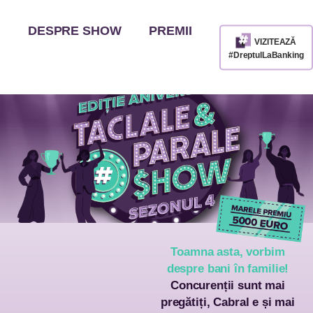
DESPRE SHOW
PREMII
VIZITEAZĂ
#DreptulLaBanking
Toamna asta, vorbim
despre bani în familie!
Concurenții sunt mai
pregătiți, Cabral e și mai