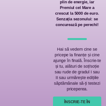
plin de energie, iar
Premiul cel Mare a
crescut la 5000 de euro.
Senzația sezonului: se
concurează pe perechi!
Hai să vedem cine se
pricepe la ﬁnanțe și cine
ajunge în ﬁnală.
Înscrie-te
și tu, alături de soț/soție
sau rude de gradul I sau
II sau urmărește
edițiile
săptămânale să-ți testezi
priceperea.
ÎNSCRIE-TE ÎN