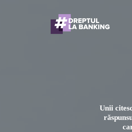
Unii cites
răspunsur
ca