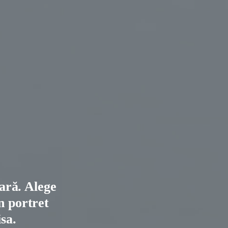
iară. Alege
un portret
sa.