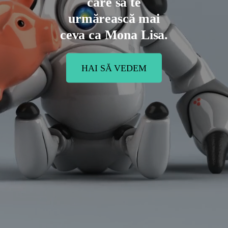
care să te
urmărească mai
ceva ca Mona Lisa.
HAI SĂ VEDEM