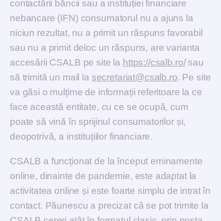
contactării băncii sau a instituției financiare
nebancare (IFN) consumatorul nu a ajuns la
niciun rezultat, nu a primit un răspuns favorabil
sau nu a primit deloc un răspuns, are varianta
accesării CSALB pe site la
https://csalb.ro/
sau
să trimită un mail la
secretariat@csalb.ro
. Pe site
va găsi o mulțime de informații referitoare la ce
face această entitate, cu ce se ocupă, cum
poate să vină în sprijinul consumatorilor și,
deopotrivă, a instituțiilor financiare.
CSALB a funcționat de la început eminamente
online, dinainte de pandemie, este adaptat la
activitatea online și este foarte simplu de intrat în
contact. Păunescu a precizat că se pot trimite la
CSALB cereri atât în formatul clasic, prin poșta