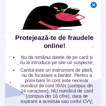
aceasta poate să răspundă că nu intră în
negociere din diverse motive: pentru că sunt
deja pe rol litigii cu privire la același dosar,
pentru că solicitarea consumatorului este
neîntemeiată, pentru că deja s-au făcut mai
Protejează-te de fraudele
multe oferte consumatorului pe care acesta nu
online!
le-a acceptat, etc.
Nu da nimănui datele de pe card și
nu le introduce pe site-uri suspecte;
Cardul este un instrument de plată,
Ce se poate face ca plata ratelor să devină
nu de încasare a banilor. Pentru a
suportabilă?
primi bani în cont este necesar
numărul de cont IBAN (compus din
Alexandru Păunescu a explicat că există mai
24 caractere), NU numărul de card
(compus din 16 cifre), data de
multe soluții găsite de CSALB astfel încât plata
expirare a acestuia sau codul CVV;
ratelor să devină suportabilă. Astfel au fost