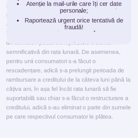
Atenție la mail-urile care îți cer date
situații în care banca a redus soldul, efectiv a
personale;
redus creditul cu 10-15-20% sau cazuri în care
Raportează urgent orice tentativă de
au fost eliminate anumite comisioane astfel
fraudă!
încât să se reducă rata, pentru că de multe ori
un comision poate să reprezinte o sumă
semnificativă din rata lunară. De asemenea,
pentru unii consumatori s-a făcut o
rescadențare, adică s-a prelungit perioada de
rambursare a creditului de la câteva luni până la
câțiva ani, în așa fel încât rata lunară să fie
suportabilă sau chiar s-a făcut o restructurare a
creditului, adică s-au eliminat o parte din sumele
pe care respectivul consumator le plătea.