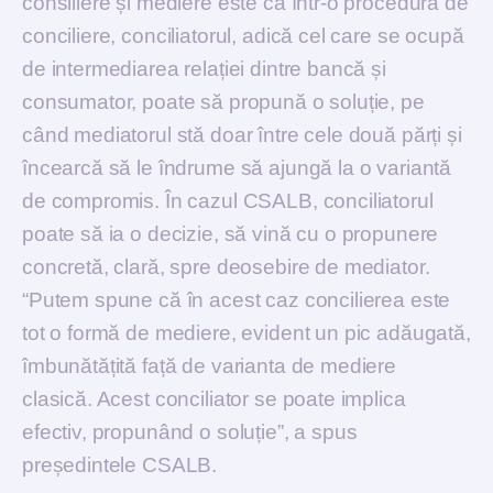
consiliere și mediere este că într-o procedură de
conciliere, conciliatorul, adică cel care se ocupă
de intermediarea relației dintre bancă și
consumator, poate să propună o soluție, pe
când mediatorul stă doar între cele două părți și
încearcă să le îndrume să ajungă la o variantă
de compromis. În cazul CSALB, conciliatorul
poate să ia o decizie, să vină cu o propunere
concretă, clară, spre deosebire de mediator.
“Putem spune că în acest caz concilierea este
tot o formă de mediere, evident un pic adăugată,
îmbunătățită față de varianta de mediere
clasică. Acest conciliator se poate implica
efectiv, propunând o soluție”, a spus
președintele CSALB.