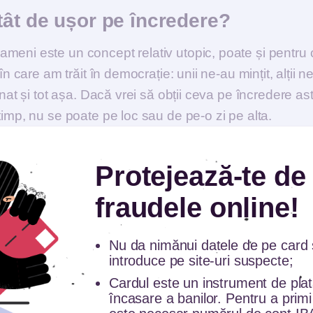
tât de ușor pe încredere?
meni este un concept relativ utopic, poate și pentru 
n care am trăit în democrație: unii ne-au mințit, alții n
nat și tot așa. Dacă vrei să obții ceva pe încredere as
timp, nu se poate pe loc sau de pe-o zi pe alta.
Protejează-te de
a ceva pe încredere unor
fraudele online!
aș da aproape orice oricui. Mereu când dau ceva, da
Nu da nimănui datele de pe card ș
 înapoi. E o chestie asumată, dar chiar dacă nu am
introduce pe site-uri suspecte;
generoasă.
Cardul este un instrument de pla
încasare a banilor. Pentru a primi