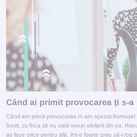
Când ai primit provocarea ți s-
Când am primit provocarea m-am așezat frumușel p
încet, cu frica să nu sară vreun elefant din ea. Re
aș face orice pentru alții, îmi e foarte greu să-i rog