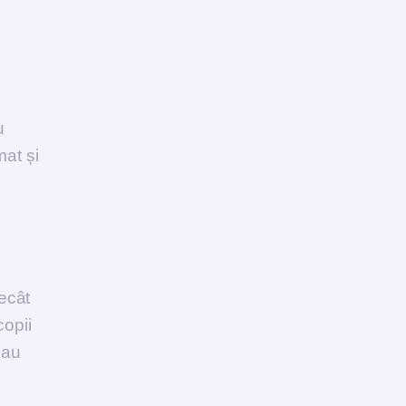
u
at și
ecât
copii
dau