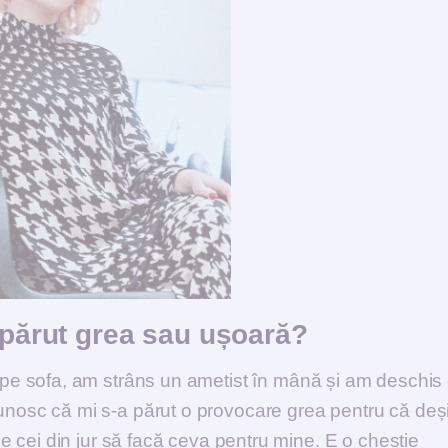
a părut grea sau ușoară?
e sofa, am strâns un ametist în mână și am deschis 
cunosc că mi s-a părut o provocare grea pentru că deș
 pe cei din jur să facă ceva pentru mine. E o chestie