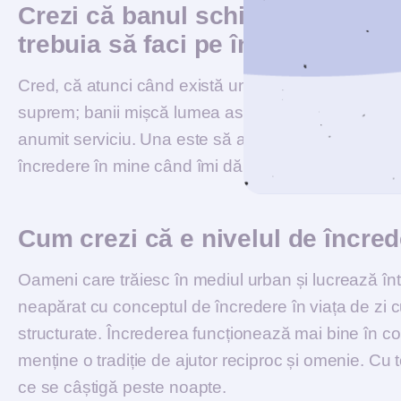
Crezi că banul schimbă paradigm
trebuia să faci pe încredere alt
Cred, că atunci când există un factor financiar, pe
suprem; banii mișcă lumea astăzi. Oamenii sunt mul
anumit serviciu. Una este să aibă cineva încredere în
încredere în mine când îmi dă o sumă de bani.
Cum crezi că e nivelul de încre
Oameni care trăiesc în mediul urban și lucrează în
neapărat cu conceptul de încredere în viața de zi cu
structurate. Încrederea funcționează mai bine în com
menține o tradiție de ajutor reciproc și omenie. Cu 
ce se câștigă peste noapte.