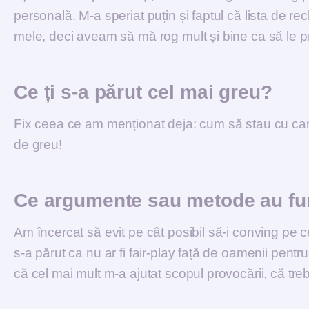
personală. M-a speriat puțin și faptul că lista de rec
mele, deci aveam să mă rog mult și bine ca să le p
Ce ți s-a părut cel mai greu?
Fix ceea ce am menționat deja: cum să stau cu card
de greu!
Ce argumente sau metode au fu
Am încercat să evit pe cât posibil să-i conving pe 
s-a părut ca nu ar fi fair-play față de oamenii pen
că cel mai mult m-a ajutat scopul provocării, că treb