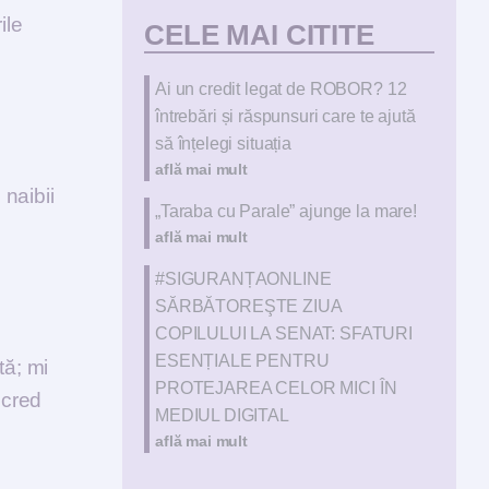
ile
CELE MAI CITITE
Ai un credit legat de ROBOR? 12
întrebări și răspunsuri care te ajută
să înțelegi situația
află mai mult
naibii
„Taraba cu Parale” ajunge la mare!
află mai mult
#SIGURANȚAONLINE
SĂRBĂTOREŞTE ZIUA
COPILULUI LA SENAT: SFATURI
ESENȚIALE PENTRU
tă; mi
PROTEJAREA CELOR MICI ÎN
 cred
MEDIUL DIGITAL
află mai mult