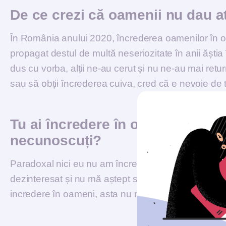
De ce crezi că oamenii nu dau a
În România anului 2020, încrederea oamenilor în oa
propagat destul de multă neseriozitate în anii ăștia î
dus cu vorba, alții ne-au cerut și nu ne-au mai retur
sau să obții încrederea cuiva, cred că e nevoie de 
Tu ai încredere în oameni? Ai d
necunoscuți?
Paradoxal nici eu nu am încredere în oameni, dar 
dezinteresat și nu mă aștept să mai primesc nimic
incredere în oameni, asta nu mă împiedică să fiu 