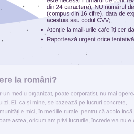
este necesar numărul de cont I
a unui astfel de exercițiu? Dacă
din 24 caractere), NU numărul de
ceva crezi că era mai ușor?
(compus din 16 cifre), data de ex
acestuia sau codul CVV;
rspectiva se schimbă automat. Practic banii sunt dezid
Atenție la mail-urile care îți cer 
t mai puțin încrezători cand e vorba de bani și nu de
Raportează urgent orice tentativă
 mine că îi mătur bine în fața curții și alta este să ai
dere la români?
tr-un mediu organizat, poate corporatist, nu mai oper
 zi. Ei, ca și mine, se bazează pe lucruri concrete,
unitățile mici, în mediile rurale, pentru că acolo încă
toate astea, oricum am privi lucrurile, încrederea nu e