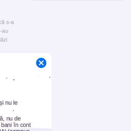
că s-a
e-au
tăzi
u
i nu le
tă, nu de
 bani în cont