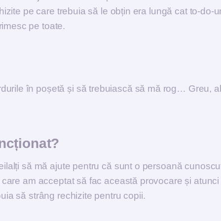
hizite pe care trebuia să le obțin era lungă cat to-do-ur
rimesc pe toate.
urile în poșetă și să trebuiască să mă rog… Greu, al 
ncționat?
ceilalți să mă ajute pentru că sunt o persoană cunoscu
tru care am acceptat să fac această provocare și atunci
uia să strâng rechizite pentru copii.