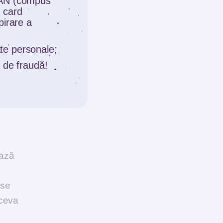
BAN (compus
 card
pirare a
eratul
date personale;
 un
 de fraudă!
bă
ează
 se
 ceva