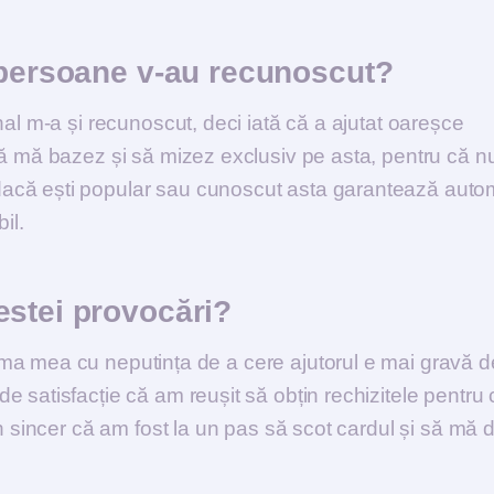
 persoane v-au recunoscut?
nal m-a și recunoscut, deci iată că a ajutat oareșce
să mă bazez și să mizez exclusiv pe asta, pentru că n
acă ești popular sau cunoscut asta garantează autom
il.
estei provocări?
ma mea cu neputința de a cere ajutorul e mai gravă d
 satisfacție că am reușit să obțin rechizitele pentru 
un sincer că am fost la un pas să scot cardul și să mă 