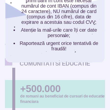
primi bani în cont este necesar
numărul de cont IBAN (compus din
24 caractere), NU numărul de card
(compus din 16 cifre), data de
expirare a acestuia sau codul CVV;
Atenție la mail-urile care îți cer date
personale;
Raportează urgent orice tentativă de
fraudă!
COMUNITATI SI EDUCATIE
+500.000
de romani au beneﬁciat de cursuri de educatie
ﬁnanciara