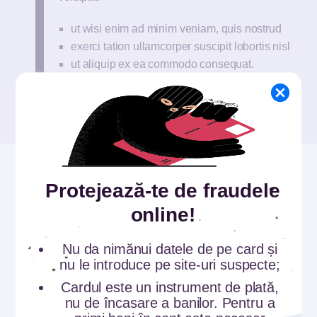
ut wisi enim ad minim veniam, quis nostrud
exerci tation ullamcorper suscipit lobortis nisl
ut aliquip ex ea commodo consequat.
Duis autem vel eum iriure dolor
Protejează-te de fraudele
online!
Nu da nimănui datele de pe card și
nu le introduce pe site-uri suspecte;
Cardul este un instrument de plată,
nu de încasare a banilor. Pentru a