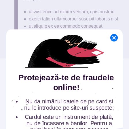
ut wisi enim ad minim veniam, quis nostrud
exerci tation ullamcorper suscipit lobortis nisl
ut aliquip ex ea commodo consequat.
Duis autem vel eum iriure dolor
Protejează-te de fraudele
online!
Nu da nimănui datele de pe card și
nu le introduce pe site-uri suspecte;
Cardul este un instrument de plată,
nu de încasare a banilor. Pentru a