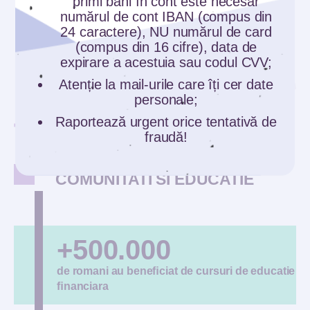
primi bani în cont este necesar
numărul de cont IBAN (compus din
24 caractere), NU numărul de card
(compus din 16 cifre), data de
expirare a acestuia sau codul CVV;
Atenție la mail-urile care îți cer date
personale;
Raportează urgent orice tentativă de
fraudă!
COMUNITATI SI EDUCATIE
+500.000
de romani au beneﬁciat de cursuri de educatie
ﬁnanciara