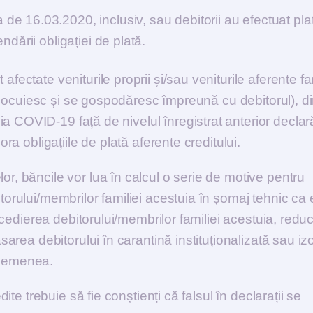
 de 16.03.2020, inclusiv, sau debitorii au efectuat pla
endării obligației de plată.
fectate veniturile proprii și/sau veniturile aferente fa
are locuiesc și se gospodăresc împreună cu debitorul), di
 COVID-19 față de nivelul înregistrat anterior declară
ora obligațiile de plată aferente creditului.
or, băncile vor lua în calcul o serie de motive pentru
torului/membrilor familiei acestuia în șomaj tehnic ca 
concedierea debitorului/membrilor familiei acestuia, red
asarea debitorului în carantină instituționalizată sau iz
asemenea.
dite trebuie să fie conștienți că falsul în declarații se