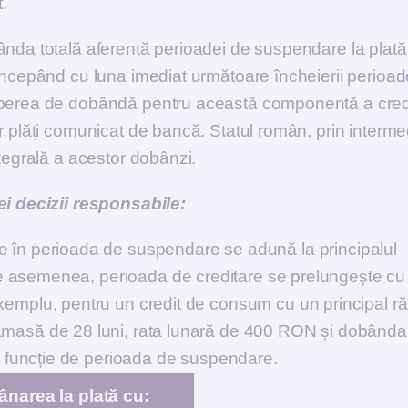
.
ânda totală aferentă perioadei de suspendare la plată
începând cu luna imediat următoare încheierii perioad
ceperea de dobândă pentru această componentă a credi
r plăți comunicat de bancă. Statul român, prin interme
ntegrală a acestor dobânzi.
ei decizii responsabile:
e în perioada de suspendare se adună la principalul
 De asemenea, perioada de creditare se prelungește cu
emplu, pentru un credit de consum cu un principal 
masă de 28 luni, rata lunară de 400 RON și dobânda
i funcție de perioada de suspendare.
narea la plată cu: