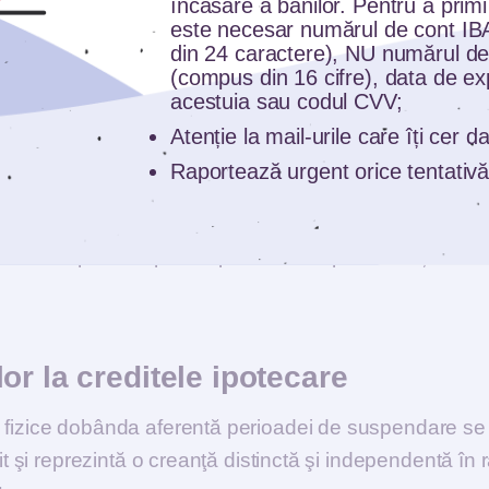
încasare a banilor. Pentru a primi
a relua plata cu dobânda capitalizată în principal, la
este necesar numărul de cont I
din 24 caractere), NU numărul de
începutul graficului de rambursare când solicită
(compus din 16 cifre), data de ex
plată este mai mare decât principalul, iar această d
acestuia sau codul CVV;
ului existent la sfârșitul perioadei de suspendare, la 
Atenție la mail-urile care îți cer 
e creditul este spre sfârșitul perioadei când se cere
Raportează urgent orice tentativă
ată este mai mică decât principalul, dar tot trebuie s
lăților. Toate aceste analize trebuie făcute personal
turile disponibile pentru plata ratelor prezente și/sau
r la creditele ipotecare
e fizice dobânda aferentă perioadei de suspendare se
it şi reprezintă o creanţă distinctă şi independentă în 