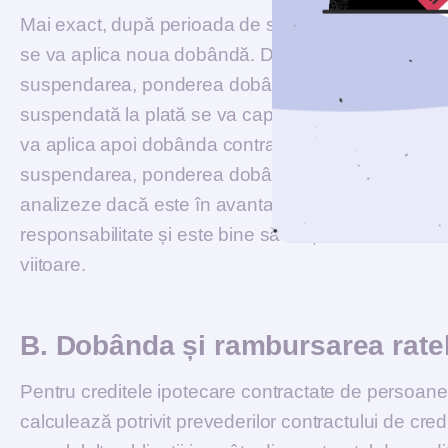
Mai exact, după perioada de suspendare, debitorul v
se va aplica noua dobândă. Dacă debitorul este la 
suspendarea, ponderea dobânzii în rata lunară de 
suspendată la plată se va capitaliza la soldul credit
va aplica apoi dobânda contractuală. În cazul în car
suspendarea, ponderea dobânzii în rata lunară de pl
analizeze dacă este în avantajul său suspendarea p
responsabilitate și este bine să se țină cont de veni
viitoare.
B. Dobânda și rambursarea ratelo
Pentru creditele ipotecare contractate de persoan
calculează potrivit prevederilor contractului de cred