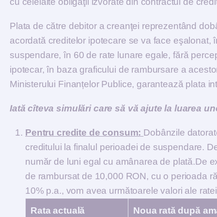
cu celelalte obligaţii izvorâte din contractul de credit
Plata de către debitor a creanţei reprezentând dob
acordată creditelor ipotecare se va face eşalonat, 
suspendare, în 60 de rate lunare egale, fără per
ipotecar, în baza graficului de rambursare a acesto
Ministerului Finanțelor Publice, garantează plata i
Iată cîteva simulări care să vă ajute la luarea un
Pentru credite de consum:
Dobânzile datorat
creditului la finalul perioadei de suspendare.
număr de luni egal cu amânarea de plată.De ex
de rambursat de 10,000 RON, cu o perioada ră
10% p.a., vom avea următoarele valori ale rate
Rata actuală
Noua rată după amâ