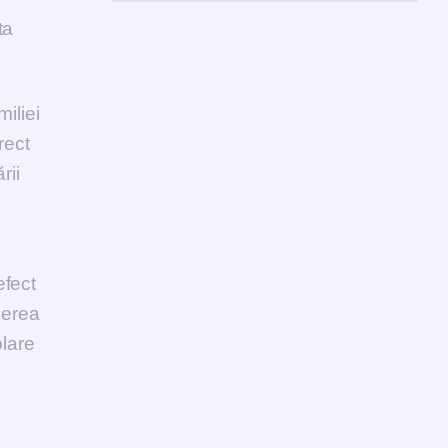
ta
miliei
rect
rii
efect
ucerea
olare