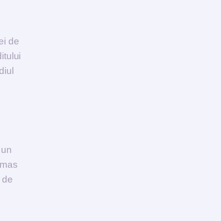
ei de
tului
diul
 un
rămas
 de