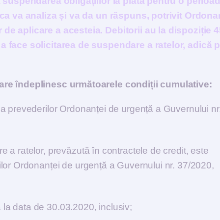
a suspendarea obligațiilor la plată pentru o perioa
nca va analiza și va da un răspuns, potrivit Ordona
de aplicare a acesteia. Debitorii au la dispoziție 
 a face solicitarea de suspendare a ratelor, adică 
are îndeplinesc următoarele condiții cumulative:
e a prevederilor Ordonanței de urgență a Guvernului nr
e a ratelor, prevăzută în contractele de credit, este
rilor Ordonanței de urgență a Guvernului nr. 37/2020,
 la data de 30.03.2020, inclusiv;