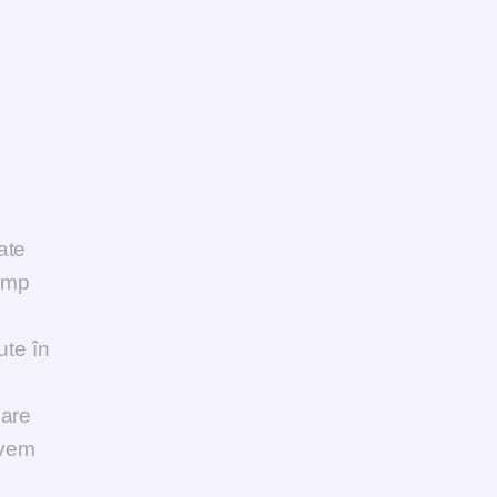
ate
timp
ute în
care
avem