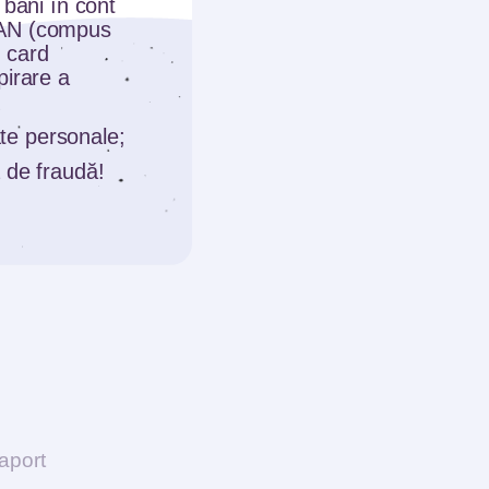
 bani în cont
 care
BAN (compus
 card
pirare a
obândă
care se
date personale;
 de fraudă!
ă
 cu
raport