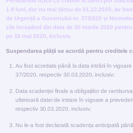
Persoanele fizice cu credite la bănci pot solicit
1-9 luni, dar nu mai târziu de 31.12.2020, iar ba
de Urgență a Guvernului nr. 37/2020 și Normelor 
zile începând din data de 30 martie 2020 pentru
pe 15 mai 2020, inclusiv.
Suspendarea plății se acordă pentru creditele c
Au fost acordate până la data intrării în vigoar
37/2020, respectiv 30.03.2020, inclusiv;
Data scadenței finale a obligațiilor de rambursar
ulterioară datei de intrare în vigoare a prevede
respectiv 30.03.2020, inclusiv;
Nu le-a fost declarată scadența anticipată până