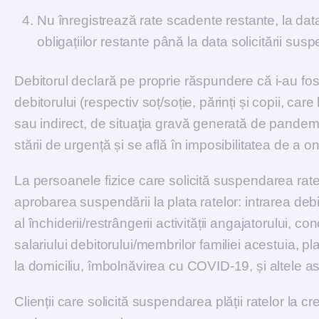
Nu înregistrează rate scadente restante, la data
obligațiilor restante până la data solicitării susp
Debitorul declară pe proprie răspundere că i-au fost a
debitorului (respectiv soț/soție, părinți și copii, c
sau indirect, de situaţia gravă generată de pandemia
stării de urgență și se află în imposibilitatea de a on
La persoanele fizice care solicită suspendarea ratel
aprobarea suspendării la plata ratelor: intrarea debi
al închiderii/restrângerii activității angajatorului, 
salariului debitorului/membrilor familiei acestuia, pl
la domiciliu, îmbolnăvirea cu COVID-19, și altele 
Clienții care solicită suspendarea plății ratelor la cre