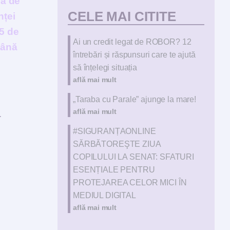
dă de
CELE MAI CITITE
nței
45 de
Ai un credit legat de ROBOR? 12
până
întrebări și răspunsuri care te ajută
să înțelegi situația
află mai mult
„Taraba cu Parale” ajunge la mare!
află mai mult
.
#SIGURANȚAONLINE
SĂRBĂTOREŞTE ZIUA
COPILULUI LA SENAT: SFATURI
ESENȚIALE PENTRU
PROTEJAREA CELOR MICI ÎN
MEDIUL DIGITAL
află mai mult