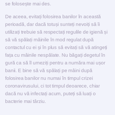
se folosește mai des.
De aceea, evitați folosirea banilor în această
perioadă, dar dacă totuși sunteți nevoiți să îi
utilizați trebuie să respectați regulile de igienă și
să vă spălați mâinile în mod regulat după
contactul cu ei și în plus să evitați să vă atingeți
fața cu mâinile nespălate. Nu băgați degetul în
gură ca să îl umeziți pentru a număra mai ușor
banii. E bine să vă spălați pe mâini după
folosirea banilor nu numai în timpul crizei
coronavirusului, ci tot timpul deoarece, chiar
dacă nu vă infectați acum, puteți să luați o
bacterie mai târziu.