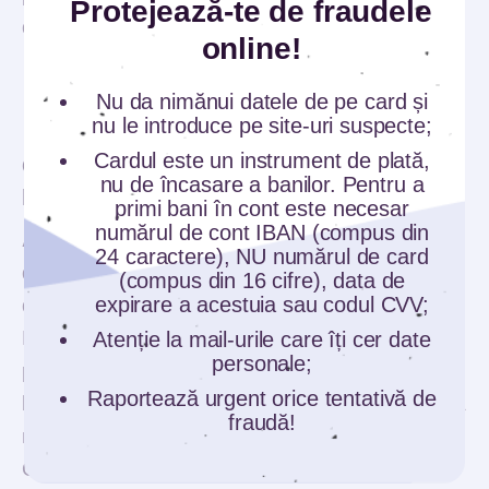
Protejează-te de fraudele
dacă este cazul.
online!
Nu da nimănui datele de pe card și
nu le introduce pe site-uri suspecte;
Cardul este un instrument de plată,
Q:
Pot să scot bani de la ATM fără să fiu în
nu de încasare a banilor. Pentru a
pericol de contaminare?
primi bani în cont este necesar
numărul de cont IBAN (compus din
A:
Tastatura ATM poate fi contaminată,
24 caractere), NU numărul de card
deoarece este folosită de multe persoane
(compus din 16 cifre), data de
expirare a acestuia sau codul CVV;
diferite, pe mâinile cărora există bacterii și viruși.
Dacă sunteți nevoiți să luați cash, folosiți mănuși
Atenție la mail-urile care îți cer date
personale;
pentru a tasta și a ridica banii. Multe sucursale
Raportează urgent orice tentativă de
bancare au instalat dispozitive de dezinfectare a
fraudă!
mâinilor și le puteți folosi dacă nu aveți mănuși.
Oricum, în cazul în care ridicați bani de la un