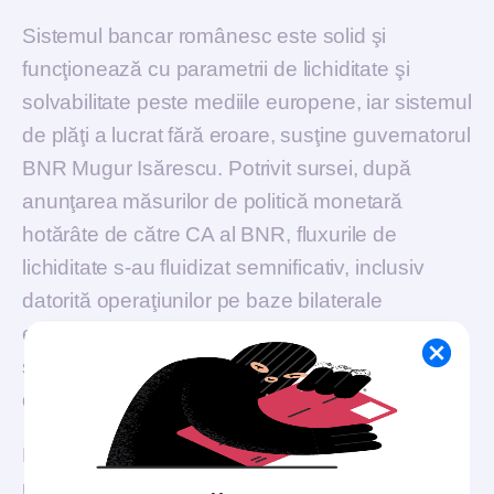
Sistemul bancar românesc este solid şi
funcţionează cu parametrii de lichiditate şi
solvabilitate peste mediile europene, iar sistemul
de plăţi a lucrat fără eroare, susţine guvernatorul
BNR Mugur Isărescu. Potrivit sursei, după
anunţarea măsurilor de politică monetară
hotărâte de către CA al BNR, fluxurile de
lichiditate s-au fluidizat semnificativ, inclusiv
datorită operaţiunilor pe baze bilaterale
efectuate de BNR, finanţarea cheltuielilor
statului s-a derulat fără sincope, iar ratele de
dobândă s-au redus considerabil.
Băncile din România au avut pregătite din timp
planuri pentru situații de urgență și le aplică doar