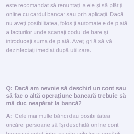
este recomandat să renuntați la ele și să plătiți
online cu cardul bancar sau prin aplicații. Dacă
nu aveți posibilitatea, folosiți automatele de plată
a facturilor unde scanați codul de bare și
introduceți suma de plată. Aveți grijă să vă
dezinfectați imediat după utilizare.
Q:
Dacă am nevoie să deschid un cont sau
să fac o altă operațiune bancară trebuie să
mă duc neapărat la bancă?
A:
Cele mai multe bănci dau posibilitatea
oricărei persoane să își deschidă online cont
bancar si puteți intra pe site-urile lor și urmăriți