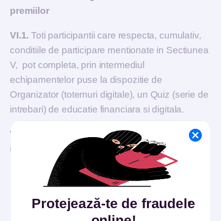
premiilor
VI.1.
Toti participantii care respecta, cumulativ,
conditiile de participare mentionate in Sectiunea
V, pot completa, prin intermediul
echipamentelor puse la dispozitie de
Organizator (totemuri digitale), un Quiz (serie de
intrebari) de educatie financiara si digitala.
VI.2.
Participantii vor fi premiati dupa cum
urmeaza:
daca punctajul obtinut prin completarea
quiz-ului este de 100% (adica obtine 100 de
Protejează-te de fraudele
puncte din 100 de puncte), participantul se
online!
califica la castigarea, pe loc, a unui premiu