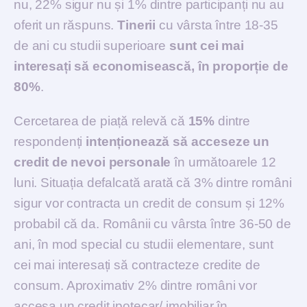
nu, 22% sigur nu și 1% dintre participanți nu au
oferit un răspuns.
Tinerii
cu vârsta între 18-35
de ani cu studii superioare
sunt cei mai
interesați să economisească, în proporție de
80%
.
Cercetarea de piață relevă că
15%
dintre
respondenți
intenționează să acceseze un
credit de nevoi personale
în următoarele 12
luni. Situația defalcată arată că 3% dintre români
sigur vor contracta un credit de consum și 12%
probabil că da. Românii cu vârsta între 36-50 de
ani, în mod special cu studii elementare, sunt
cei mai interesați să contracteze credite de
consum. Aproximativ 2% dintre români vor
accesa un credit ipotecar/ imobiliar în