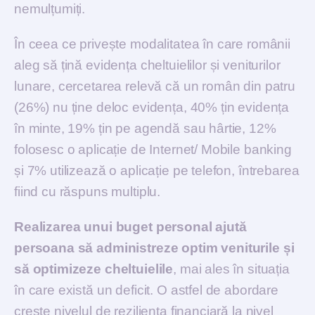
nemulțumiți.
În ceea ce privește modalitatea în care românii
aleg să țină evidența cheltuielilor și veniturilor
lunare, cercetarea relevă că un român din patru
(26%) nu ține deloc evidența, 40% țin evidența
în minte, 19% țin pe agendă sau hârtie, 12%
folosesc o aplicație de Internet/ Mobile banking
și 7% utilizează o aplicație pe telefon, întrebarea
fiind cu răspuns multiplu.
Realizarea unui buget personal ajută
persoana să administreze optim veniturile și
să optimizeze cheltuielile
, mai ales în situația
în care există un deficit. O astfel de abordare
crește nivelul de reziliența financiară la nivel