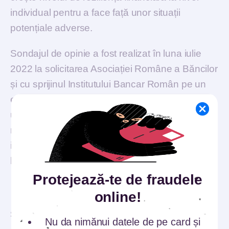
individual pentru a face față unor situații
potențiale adverse.
Sondajul de opinie a fost realizat în luna iulie
2022 la solicitarea Asociației Române a Băncilor
și cu sprijinul Institutului Bancar Român pe un
eșantion de 1.066 respondenți adulți care
utilizează produse și servicii bancare, eroarea
maximă tolerată fiind de +/- 3%. Gradul de
incluziune financiară a ajuns la 68% în România
la jumătatea anului 2022.
Protejează-te de fraudele
online!
SHARE:
Nu da nimănui datele de pe card și