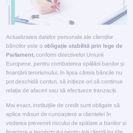
Actualizarea datelor personale ale clienților
băncilor este o
obligație stabilită prin lege de
Parlament,
conform directivelor Uniunii
Europene, pentru combaterea spălării banilor și
finanțării terorismului, în lipsa căreia băncile nu
pot deschidă conturi, să inițieze ori să continue
relația de afaceri sau să efectueze tranzacții.
Mai exact, instituțiile de credit sunt obligate să
aplice măsuri de cunoaștere a clientelei în
vederea prevenirii riscului de spălare a banilor și
finanțare a terorismului pentru toți clienții lor (de