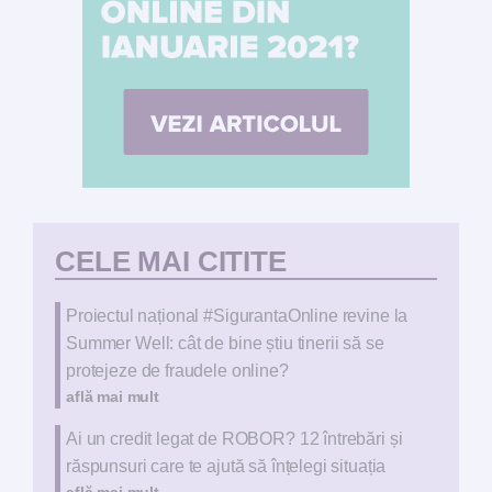
CELE MAI CITITE
Proiectul național #SigurantaOnline revine la
Summer Well: cât de bine știu tinerii să se
protejeze de fraudele online?
află mai mult
Ai un credit legat de ROBOR? 12 întrebări și
răspunsuri care te ajută să înțelegi situația
află mai mult