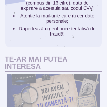
foarte bună, fără a se ajunge la blocarea
(compus din 16 cifre), data de
expirare a acestuia sau codul CVV;
conturilor și tranzacțiilor bancare.
Atenție la mail-urile care îți cer date
personale;
Raportează urgent orice tentativă de
fraudă!
SHARE:
TE-AR MAI PUTEA
INTERESA