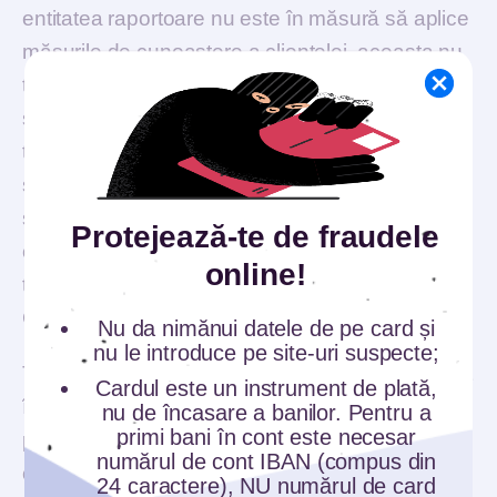
entitatea raportoare nu este în măsură să aplice
măsurile de cunoaștere a clientelei, aceasta nu
trebuie să deschidă contul, să inițieze ori
să continue relația de afaceri sau să efectueze
tranzacția ocazională și trebuie
să întocmească un raport de tranzacție
suspectă în legătură cu clientul respectiv, ori de
Protejează-te de fraudele
câte ori există motive de suspiciune, care va fi
online!
transmis Oficiului Național de Prevenire și
Combatere a Spălării Banilor.
Nu da nimănui datele de pe card și
nu le introduce pe site-uri suspecte;
Toate aceste date sunt culese și prelucrate strict
Cardul este un instrument de plată,
în vederea prevenirii folosirii sistemului bancar
nu de încasare a banilor. Pentru a
primi bani în cont este necesar
pentru tranzacționarea de fonduri ilicite. Prin
numărul de cont IBAN (compus din
colaborarea cu băncile, clienții pot avea o relație
24 caractere), NU numărul de card