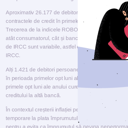
Aproximativ 26.177 de debitori persoane fizice au 
contractele de credit în primele opt luni ale anului, 
Trecerea de la indicele ROBOR la IRCC în contractel
atât consumatorul, cât și banca, iar dacă se produ
de IRCC sunt variabile, astfel că un consumator se
IRCC.
Alți 1.421 de debitori persoane fizice au solicitat
sc
în perioada primelor opt luni ale anului 2022, tot la i
primele opt luni ale anului curent, un număr de 54.0
creditului la altă bancă.
În contextul creșterii inflației peste așteptări și a dob
temporare la plata împrumutului au opțiunea să se 
pentru a evita ca împrumutul să devină neperforma