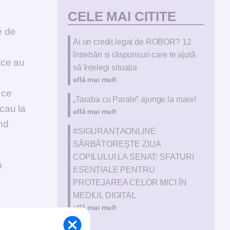
CELE MAI CITITE
e de
Ai un credit legat de ROBOR? 12
întrebări și răspunsuri care te ajută
ice au
să înțelegi situația
află mai mult
 ce
„Taraba cu Parale” ajunge la mare!
icau la
află mai mult
ind
#SIGURANȚAONLINE
SĂRBĂTOREŞTE ZIUA
COPILULUI LA SENAT: SFATURI
n
ESENȚIALE PENTRU
PROTEJAREA CELOR MICI ÎN
MEDIUL DIGITAL
află mai mult
l legat