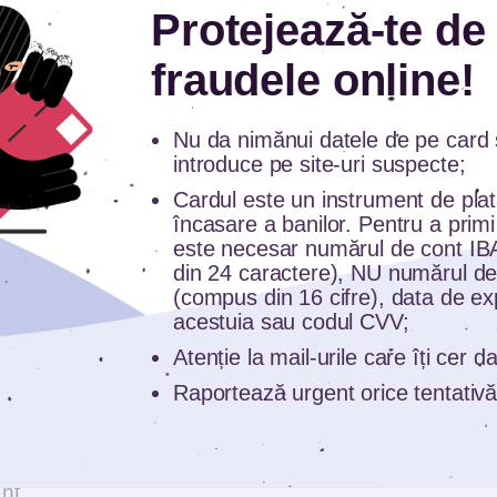
Protejează-te de
optat pentru s
chimbarea indicelui ROBOR cu IRCC
fraudele online!
în cadrul băncilor la care au contractat inițial împrumut
e în lei vechi se poate realiza cu acordul ambelor pă
Nu da nimănui datele de pe card ș
ce,
aceasta este ireversibilă
. Dobânzile calculate în 
introduce pe site-uri suspecte;
 poate aștepta la majorarea ratei determinată de creș
Cardul este un instrument de pla
încasare a banilor. Pentru a primi
este necesar numărul de cont I
himbarea indicelui ROBOR cu dobânda fixă
în con
din 24 caractere), NU numărul de
(compus din 16 cifre), data de ex
nstituția de credit la care dețineau inițial împrumutul. Î
acestuia sau codul CVV;
24 de clienți persoane fizice au optat pentru refinanț
Atenție la mail-urile care îți cer 
Raportează urgent orice tentativă
ânzilor, clienții care înregistrează dificultăți financiare
adreseze băncii creditoare pentru măsuri de restruct
nt.