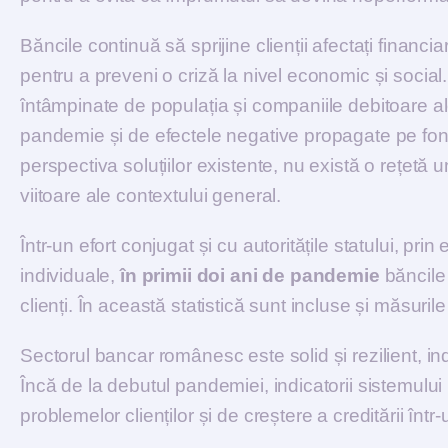
Băncile continuă să sprijine clienții afectați financia
pentru a preveni o criză la nivel economic și social. 
întâmpinate de populația și companiile debitoare ale
pandemie și de efectele negative propagate pe fondu
perspectiva soluțiilor existente, nu există o rețet
viitoare ale contextului general.
Într-un efort conjugat și cu autoritățile statului, prin
individuale,
în primii doi ani de pandemie
băncil
clienți. În această statistică sunt incluse și măsuri
Sectorul bancar românesc este solid și rezilient, ind
Încă de la debutul pandemiei, indicatorii sistemulu
problemelor clienților și de creștere a creditării într-