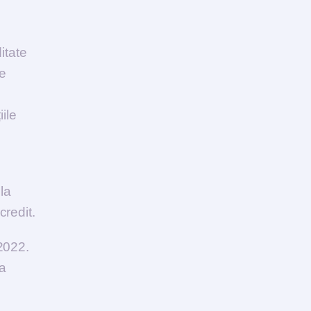
itate
de
ile
la
credit.
 2022.
 a