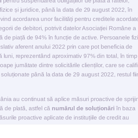
i
pentru suspendarea obligațiilor de plată a ratelor,
fizice și juridice, până la data de 29 august 2022, în
ind acordarea unor facilități pentru creditele acordat
egorii de debitori, potrivit datelor Asociației Române a
tă de piață de 94% în funcție de active. Persoanele fiz
islativ aferent anului 2022 prin care pot beneficia de
luni, reprezentând aproximativ 97% din total, în timp
ape jumătate dintre solicitările clienților, care se calif
soluționate până la data de 29 august 2022, restul fi
ânia au continuat să aplice măsuri proactive de spriji
ră de plată, astfel că
numărul de soluționări
în baza
surile proactive aplicate de instituțiile de credit au
ridice, numărul clienților fiind dublu comparativ cu ce