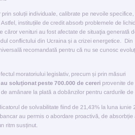
r prin soluții individuale, calibrate pe nevoile specifice,
Astfel, instituțiile de credit absorb problemele de lichid
 căror venituri au fost afectate de situaţia generată 
l conflictului din Ucraina și a crizei energetice. Din
ă universală recomandată pentru că nu se cunosc evoluți
 efectul moratoriului legislativ, precum și prin măsuri
e
au soluționat peste 700.000 de cereri
provenite de 
le de amânare la plată a dobânzilor pentru cardurile de 
icatorul de solvabilitate fiind de 21,43% la luna iunie
i bancar au permis o abordare proactivă, de absorbție
un ritm susținut.