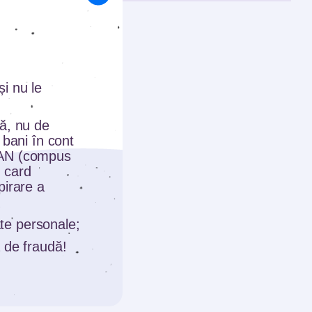
din
ul.
rți,
i nu le
funcție
terea
tă, nu de
 bani în cont
BAN (compus
tract
 card
pirare a
n
area
date personale;
 de fraudă!
urare