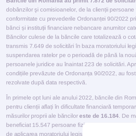
Băncile din România au primit 7.872 de solicităr
dobânzilor şi comisioanelor, de la clienții persoane 
conformitate cu prevederile Ordonanței 90/2022 priv
bănci și instituții financiare nebancare anumitor cat
Băncilor culese de la băncile care totalizează o co
transmis 7.649 de solicitări în baza moratoriului leg
suspendarea ratelor pe o perioadă de până la nouă 
persoanele juridice au înaintat 223 de solicitări. Apro
condițiile prevăzute de Ordonanța 90/2022, au fost 
rezolvate după data respectivă.
În primele opt luni ale anului 2022, băncile din Rom
pentru clienții aflați în dificultate financiară tempora
măsurilor proprii ale băncilor
este de 16.184
. De mă
beneficiat 15.547 persoane fizice și 637 persoane ju
de aplicarea moratoriului legislativ.