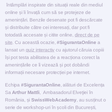
întâmplări inspirate din situații reale din mediul
online și îi învață cum să se protejeze de
amenințări. Benzile desenate pot fi descărcate
și distribuite către cei interesați, dar pot fi
totodată accesate și citite online,
direct de pe
site
. Cu această ocazie,
#SigurantaOnline
a
lansat un
quiz interactiv
cu ajutorul căruia copiii
își pot testa abilitatea de a reacționa corect la
amenințările ce îi vizează și pot dobândi
informații necesare protecției pe internet.
Echipa
#SigurantaOnline
, alături de Excelența
Sa
Arthur Mattli
, Ambasadorul Elveţiei în
România, și
SwissWebAcademy
, au susținut o
serie de workshop-uri în școli din București,