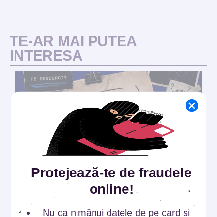
TE-AR MAI PUTEA
INTERESA
Protejează-te de fraudele
Comunicate
online!
Proiectul național #SigurantaOnline
revine la Summer Well: cât de bine ș...
Nu da nimănui datele de pe card și