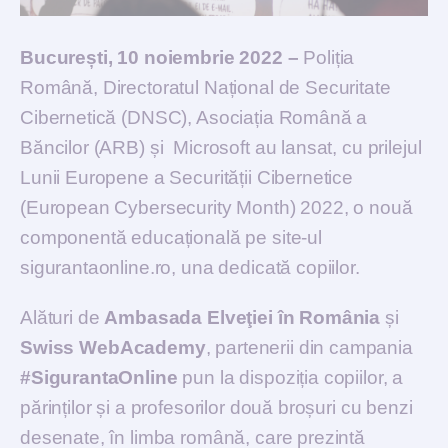
București, 10 noiembrie 2022 –
Poliția
Română, Directoratul Național de Securitate
Cibernetică (DNSC), Asociația Română a
Băncilor (ARB) și Microsoft au lansat, cu prilejul
Lunii Europene a Securității Cibernetice
(European Cybersecurity Month) 2022, o nouă
componentă educațională pe site-ul
sigurantaonline.ro, una dedicată copiilor.
Alături de
Ambasada Elveţiei în România
și
Swiss WebAcademy
, partenerii din campania
#SigurantaOnline
pun la dispoziția copiilor, a
părinților și a profesorilor două broșuri cu benzi
desenate, în limba română, care prezintă