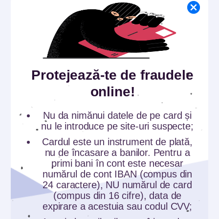
Protejează-te de fraudele
online!
Nu da nimănui datele de pe card și
nu le introduce pe site-uri suspecte;
Cardul este un instrument de plată,
Comunicate
nu de încasare a banilor. Pentru a
#SIGURANȚAONLINE SĂRBĂTOREŞTE
primi bani în cont este necesar
ZIUA COPILULUI LA SENAT: SFATURI
numărul de cont IBAN (compus din
24 caractere), NU numărul de card
ESENȚIALE...
(compus din 16 cifre), data de
expirare a acestuia sau codul CVV;