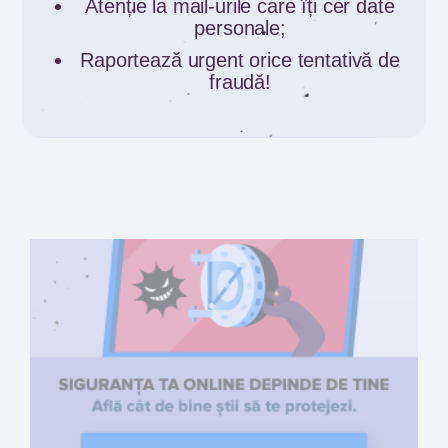
Atenție la mail-urile care îți cer date
personale;
Raportează urgent orice tentativă de
fraudă!