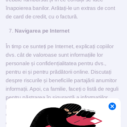
înapoierea banilor. Arătați-le un extras de cont
de card de credit, cu o factură.
Navigarea pe Internet
În timp ce sunteți pe Internet, explicați copiilor
dvs. cât de valoroase sunt informațiile lor
personale și confidențialitatea pentru dvs.,
pentru ei și pentru prădătorii online. Discutați
despre riscurile și beneficiile partajării anumitor
informații. Apoi, ca familie, faceți o listă de reguli
pentru păstrarea în siguranță a informațiilor
personale online. Dați-le exemple de site-uri
care fură datele și le folosesc ulterior pentru a vă
extrage bani din cont.