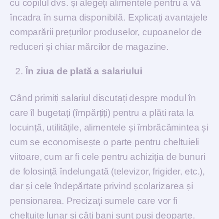
cu copilul dvs. și alegeți alimentele pentru a vă
încadra în suma disponibilă. Explicați avantajele
comparării prețurilor produselor, cupoanelor de
reduceri și chiar mărcilor de magazine.
În ziua de plată a salariului
Când primiți salariul discutați despre modul în
care îl bugetați (împărțiți) pentru a plăti rata la
locuință, utilitățile, alimentele și îmbrăcămintea și
cum se economisește o parte pentru cheltuieli
viitoare, cum ar fi cele pentru achiziția de bunuri
de folosință îndelungată (televizor, frigider, etc.),
dar și cele îndepărtate privind școlarizarea și
pensionarea. Precizați sumele care vor fi
cheltuite lunar și câți bani sunt puși deoparte.