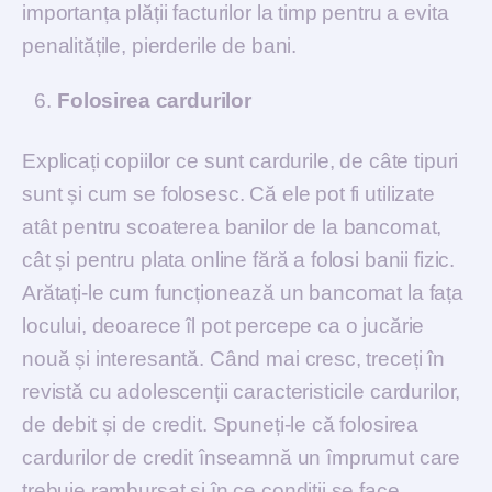
importanța plății facturilor la timp pentru a evita
penalitățile, pierderile de bani.
Folosirea cardurilor
Explicați copiilor ce sunt cardurile, de câte tipuri
sunt și cum se folosesc. Că ele pot fi utilizate
atât pentru scoaterea banilor de la bancomat,
cât și pentru plata online fără a folosi banii fizic.
Arătați-le cum funcționează un bancomat la fața
locului, deoarece îl pot percepe ca o jucărie
nouă și interesantă. Când mai cresc, treceți în
revistă cu adolescenții caracteristicile cardurilor,
de debit și de credit. Spuneți-le că folosirea
cardurilor de credit înseamnă un împrumut care
trebuie rambursat și în ce condiții se face