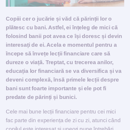
Copiii cer o jucărie și văd că părinții lor o
plătesc cu bani. Astfel, ei înțeleg de mici că
folosind banii pot avea ce își doresc și devin
interesați de ei. Acela e momentul pentru a
începe să învețe lecții financiare care să
dureze o viață. Treptat, cu trecerea anilor,
educația lor financiară se va diversifica și va
deveni complexă, însă primele lecții despre
bani sunt foarte importante și ele pot fi
predate de părinți și bunici.
Cele mai bune lecții financiare pentru cei mici
fac parte din experiența de zi cu zi, atunci când
copilul este interesat și uneori pune întrebări.