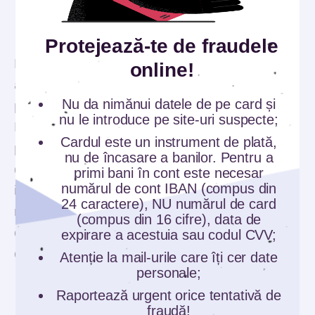
Plata online
Protejează-te de fraudele
De fiecare dată când aveți ceva de plătit online
online!
arătați copilului cum se procedează, care sunt
Nu da nimănui datele de pe card și
pașii și avantajele acestui tip de plată.
nu le introduce pe site-uri suspecte;
Exemplificați cu plățile prin internet banking și
Cardul este un instrument de plată,
prin aplicațiile pentru telefonul mobil. Explicați
nu de încasare a banilor. Pentru a
datele care trebuie folosite și cum sunt
primi bani în cont este necesar
numărul de cont IBAN (compus din
introduse. Dați exemple de plăți online sigure și
24 caractere), NU numărul de card
nesigure, în special în cazul shoppingului
(compus din 16 cifre), data de
online, cu exemple de furturi de bani. Arătați de
expirare a acestuia sau codul CVV;
ce plata online prin bănci este mai sigură.
Atenție la mail-urile care îți cer date
personale;
La bancă
Raportează urgent orice tentativă de
fraudă!