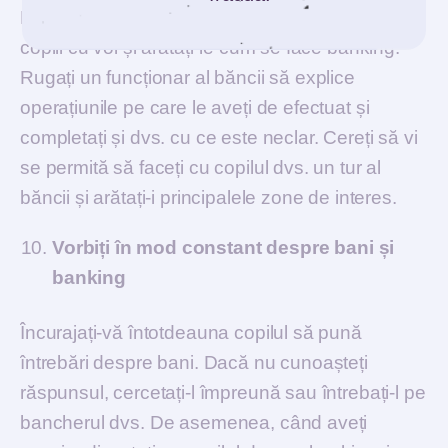
După pandemie, când veți merge la bancă, luați
copiii cu voi și arătați-le cum se face banking.
Rugați un funcționar al băncii să explice
operațiunile pe care le aveți de efectuat și
completați și dvs. cu ce este neclar. Cereți să vi
se permită să faceți cu copilul dvs. un tur al
băncii și arătați-i principalele zone de interes.
Vorbiți în mod constant despre bani și
banking
Încurajați-vă întotdeauna copilul să pună
întrebări despre bani. Dacă nu cunoașteți
răspunsul, cercetați-l împreună sau întrebați-l pe
bancherul dvs. De asemenea, când aveți