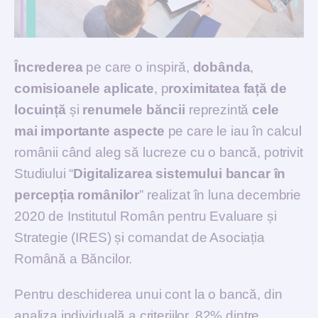
Încrederea
pe care o inspiră,
dobânda
,
comisioanele aplicate
, p
roximitatea față de
locuință
și
renumele băncii
reprezintă
cele
mai importante aspecte
pe care le iau în calcul
românii când aleg să lucreze cu o bancă, potrivit
Studiului “
Digitalizarea sistemului bancar în
percepția românilor
” realizat în luna decembrie
2020 de Institutul Român pentru Evaluare și
Strategie (IRES) și comandat de Asociația
Română a Băncilor.
Pentru deschiderea unui cont la o bancă, din
analiza individuală a criteriilor, 82% dintre