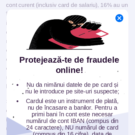
cont curent (inclusiv card de salariu), 16% au un
împrumut de nevoi personale, 11% au un credit
imobiliar/ipotecar în derulare, 36% dețin un card
de credit (card de cumpărături), iar 7% dintre
respondenți au un overdraft. La capitolul
economisire, 14% dintre respondenți au
Protejează-te de fraudele
depozite bancare și tot 14% au mizat pe
conturile de economii.
Un client poate utiliza
online!
simultan mai multe produse și servicii
Nu da nimănui datele de pe card și
bancare.
nu le introduce pe site-uri suspecte;
Cardul este un instrument de plată,
Sondajul de opinie a fost realizat în luna
nu de încasare a banilor. Pentru a
decembrie 2020 pe un eșantion de 1.479
primi bani în cont este necesar
respondenți adulți, dintre care 1.158 sunt
numărul de cont IBAN (compus din
24 caractere), NU numărul de card
utilizatori de servicii bancare, eroarea maximă
(compus din 16 cifre), data de