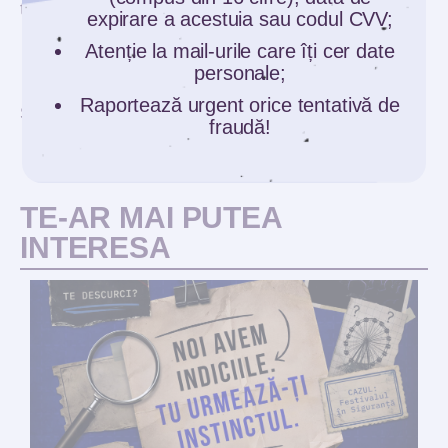
tolerată fiind de +/- 2,8%.
expirare a acestuia sau codul CVV;
Atenție la mail-urile care îți cer date
personale;
Raportează urgent orice tentativă de
SHARE:
fraudă!
TE-AR MAI PUTEA
INTERESA