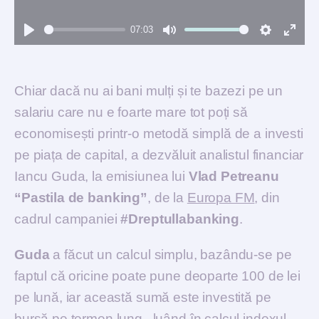
07:03
Play
Mute
Settings
Enter
fulls
Chiar dacă nu ai bani mulți și te bazezi pe un
salariu care nu e foarte mare tot poți să
economisești printr-o metodă simplă de a investi
pe piața de capital, a dezvăluit analistul financiar
Iancu Guda, la emisiunea lui
Vlad Petreanu
“Pastila de banking”
, de la
Europa FM
, din
cadrul campaniei
#Dreptullabanking
.
Guda
a făcut un calcul simplu, bazându-se pe
faptul că oricine poate pune deoparte 100 de lei
pe lună, iar această sumă este investită pe
bursă pe termen lung, luând în calcul indexul