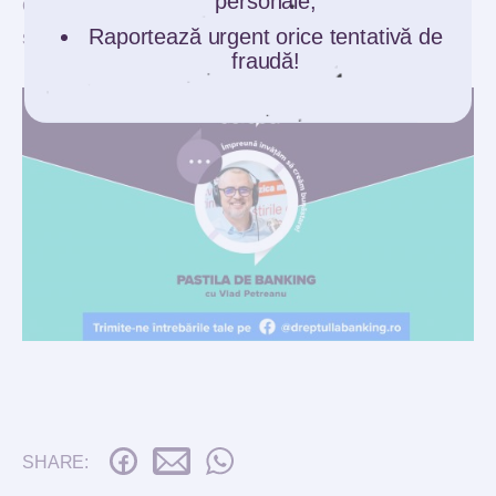
personale;
creștem și să diversificăm veniturile în viitor,
Raportează urgent orice tentativă de
spune analistul financiar.
fraudă!
SHARE: