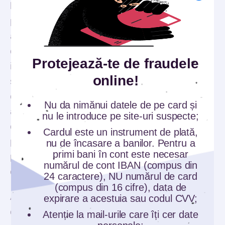
buget de cheltuieli ca să te organizezi și să știi
pe ce dai banii. Să știi cât dai pe sport în fiecare
an în medie, pe educație, hrană, haine,
concedii, întreținerea ori transport. Este
Protejează-te de fraudele
important să ai acest buget, precum o firmă care
online!
știe pe ce cheltuie și să fii organizat cu
cheltuielile. Dacă prima soluție este gestiunea
Nu da nimănui datele de pe card și
atentă a cheltuielilor pe baza unui buget, a doua
nu le introduce pe site-uri suspecte;
oferită de Guda este investiția în educația
Cardul este un instrument de plată,
proprie, adică dezvoltare, acumulare de abilități
nu de încasare a banilor. Pentru a
primi bani în cont este necesar
pentru a ne ajuta să fim pregătiți pentru
numărul de cont IBAN (compus din
exploatarea oportunităților.
24 caractere), NU numărul de card
(compus din 16 cifre), data de
Ăsta e de fapt “norocul”: întâlnirea dintre
expirare a acestuia sau codul CVV;
oportunitate și pregătire, iar asta ne ajută să
Atenție la mail-urile care îți cer date