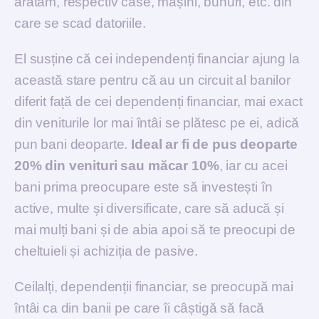
arătăm, respectiv case, mașini, bunuri, etc. din
care se scad datoriile.
El susține că cei independenți financiar ajung la
această stare pentru că au un circuit al banilor
diferit față de cei dependenți financiar, mai exact
din veniturile lor mai întâi se plătesc pe ei, adică
pun bani deoparte.
Ideal ar fi de pus deoparte
20% din venituri sau măcar 10%
, iar cu acei
bani prima preocupare este să investești în
active, multe și diversificate, care să aducă și
mai mulți bani și de abia apoi să te preocupi de
cheltuieli și achiziția de pasive.
Ceilalți, dependenții financiar, se preocupă mai
întâi ca din banii pe care îi câștigă să facă