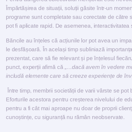
Împărtășirea de situații, soluții găsite într-un moment
programe sunt completate sau corectate de către spe
pot fi aplicate rapid. De asemenea, interactivitatea
Băncile au înțeles că acțiunile lor pot avea un imp
le desfășoară. În același timp subliniază importanța 
prezentat, care să fie relevant și pe înțelesul fiecă
punct, experții afimă că „…
dacă avem în vedere mod
includă elemente care să creeze experiențe de învăț
Între timp, membrii societății de varii vârste se p
Eforturile acestora pentru creșterea nivelului de ed
pentru a fi cât mai aproape nu doar de proprii clienți
cunoștințe, cu siguranță nu rămân neobservate.