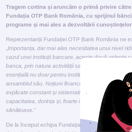
Tragem cortina și aruncăm o primă privire către
Fundația OTP Bank România, cu sprijinul băncii,
programe și mai ales a dezvoltării cunoștințelo
Reprezentanții Fundației OTP Bank România ne exp
„
Importanța, dar mai ales necesitatea unui nivel ridi
cazul unei instituții bancare, aceste două valențe
banca, prin natura activității sale, lucrează cu res
esențială nu doar pentru instituția în sine, dar și pent
ansamblul său. Noțiuni financiare aparent simple, p
explicate constant și sistematic clienților, astfel în
capacitatea, dorința și, foarte important, motivația, 
sănătoase.”
De la început echipa Fundația OTP Bank România a