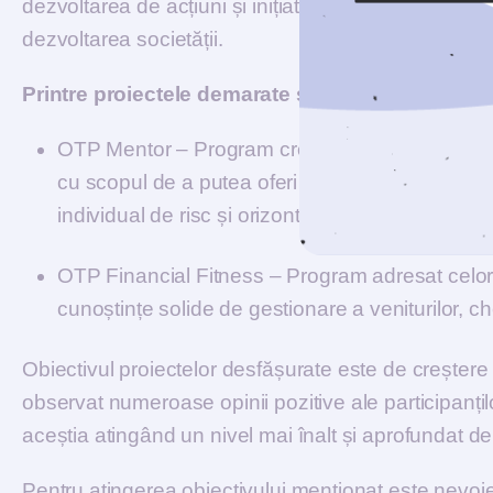
dezvoltarea de acțiuni și inițiative cu privire la edu
dezvoltarea societății.
Printre proiectele demarate se enumeră:
OTP Mentor – Program creat în 2010 al cărui sco
cu scopul de a putea oferi clienților soluțiile opt
individual de risc și orizontul de timp necesar p
OTP Financial Fitness – Program adresat celor 
cunoștințe solide de gestionare a veniturilor, chel
Obiectivul proiectelor desfășurate este de creștere
observat numeroase opinii pozitive ale participanțil
aceștia atingând un nivel mai înalt și aprofundat de
Pentru atingerea obiectivului menționat este nevoie 