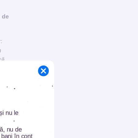
i de
:
n
că
n
uie
i nu le
tă, nu de
 bani în cont