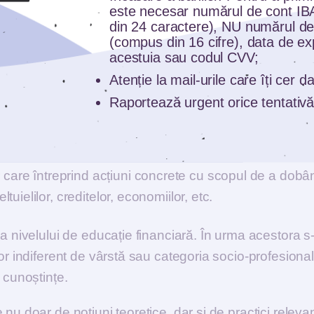
cația financiară trebuie să vină și din partea băncilor p
este necesar numărul de cont I
din 24 caractere), NU numărul de
(compus din 16 cifre), data de ex
acestuia sau codul CVV;
Atenție la mail-urile care îți cer 
p a fost selectarea și instruirea forței de vânzare a 
Raportează urgent orice tentativă
ime de economisire și investiții, în funcție de profilul
entru atingerea unor obiective financiare.
care întreprind acțiuni concrete cu scopul de a dobâ
tuielilor, creditelor, economiilor, etc.
 a nivelului de educație financiară. În urma acestora s
or indiferent de vârstă sau categoria socio-profesional
 cunoștințe.
nu doar de noțiuni teoretice, dar și de practici releva