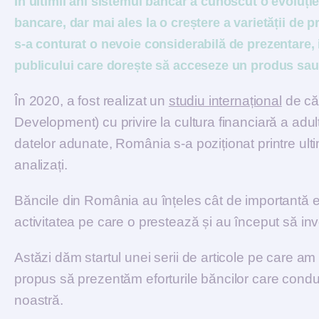
În ultimii ani sistemul bancar a cunoscut o evoluți
bancare, dar mai ales la o creștere a varietății de p
s-a conturat o nevoie considerabilă de prezentare, 
publicului care dorește să acceseze un produs sau
În 2020, a fost realizat un
studiu internațional
de că
Development) cu privire la cultura financiară a adulți
datelor adunate, România s-a poziționat printre ultim
analizați.
Băncile din România au înțeles cât de importantă est
activitatea pe care o prestează și au început să in
Astăzi dăm startul unei serii de articole pe care am
propus să prezentăm eforturile băncilor care conduc 
noastră.