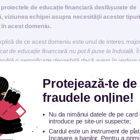
 proiectele de educație financiară desfășurate de
 viziunea echipei asupra necesității acestor tipur
r în acest domeniu.
lică de ce acest domeniu este unul de interes major
cat de educație financiară nu pot fi puse la îndoială. Î
 capătă o semnificație deosebită dacă avem în vedere 
urse financiare importante a căror gestionare corectă e
ru clienții ei, și, în ultimă instanță, pentru societatea î
Protejează-te de
recum cont curent, dobândă, credit, depozit etc. treb
fraudele online!
cât aceștia să poată înțelege, dar mai ales, să aibă
de a transpune în viața de zi cu zi principii financiare
Nu da nimănui datele de pe card ș
introduce pe site-uri suspecte;
Cardul este un instrument de pla
 fost conștientă că atât promovarea, cât mai ales
încasare a banilor. Pentru a primi