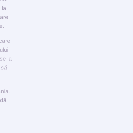
 la
care
e.
 care
ului
se la
 să
ânia.
adă