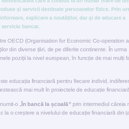
e semnificativă care a condus la un număr mare de uni
roduse și servicii destinate persoanelor fizice. Prin u
informare, explicare a noutăților, dar și de educare a
 serviciu bancar.
tre OECD (Organisation for Economic Co-operation 
lor din diverse țări, de pe diferite continente. În urma
ele poziții la nivel european, în funcție de mai mulți fa
e educația financiară pentru fiecare individ, indifere
vestească mai mult în proiectele de educație financiar
 numit-o „
În bancă la școală
”
prin intermediul căreia
la o creștere a nivelului de educație financiară din ț