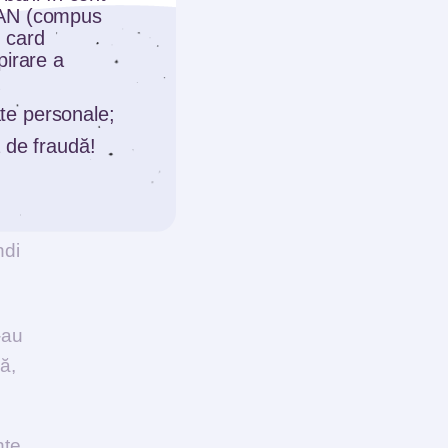
entru
BAN (compus
 card
pirare a
date personale;
băncii
 de fraudă!
ndi
-au
ă,
nte.