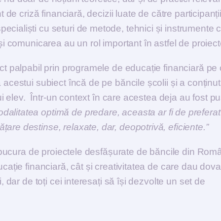
 de criză financiară, decizii luate de către participanții
cialiști cu seturi de metode, tehnici și instrumente 
 și comunicarea au un rol important în astfel de proiect
act palpabil prin programele de educație financiară pe
acestui subiect încă de pe băncile școlii și a conținut
rui elev. Într-un context în care acestea deja au fost pu
alitatea optimă de predare, aceasta ar fi de preferat
are destinse, relaxate, dar, deopotrivă, eficiente.”
ot bucura de proiectele desfășurate de băncile din Rom
ucație financiară, cât și creativitatea de care dau dov
, dar de toți cei interesați să își dezvolte un set de