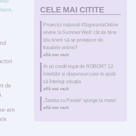
tăți
CELE MAI CITITE
rmare,
Proiectul național #SigurantaOnline
revine la Summer Well: cât de bine
știu tinerii să se protejeze de
and
fraudele online?
află mai mult
ctori
Ai un credit legat de ROBOR? 12
întrebări și răspunsuri care te ajută
să înțelegi situația
nt de
află mai mult
ă.
„Taraba cu Parale” ajunge la mare!
află mai mult
 ne-am
ara