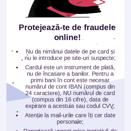
Reglează temperatura din frigider în funcție
de cea din casă si vei economisi curent
electric și bani. Fă ordine în frigider și
Protejează-te de fraudele
evaluează exact de ce produse ai nevoie și
online!
când trebuie achiziționate. Produsele mai
perisabile se țin la vedere în frigider.
Nu da nimănui datele de pe card și
nu le introduce pe site-uri suspecte;
Economisește energia
Cardul este un instrument de plată,
Orice obiect casnic ținut pornit consumă
nu de încasare a banilor. Pentru a
energie și bani. Nu lăsa pornite
primi bani în cont este necesar
numărul de cont IBAN (compus din
electrocasnicele și electronicele de care nu
24 caractere), NU numărul de card
ai nevoie și folosește-le atunci când chiar ai
(compus din 16 cifre), data de
expirare a acestuia sau codul CVV;
treabă cu ele. Închide televizorul atunci când
nu te uiți la el. Folosește mașina de spălat
Atenție la mail-urile care îți cer date
personale;
rufe sau vase atunci când este încărcată la
Raportează urgent orice tentativă de