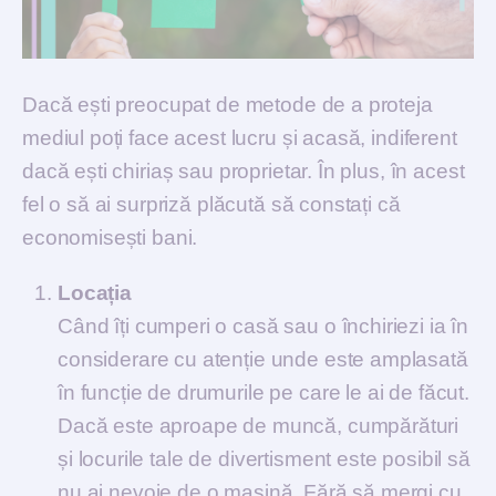
Dacă ești preocupat de metode de a proteja
mediul poți face acest lucru și acasă, indiferent
dacă ești chiriaș sau proprietar. În plus, în acest
fel o să ai surpriză plăcută să constați că
economisești bani.
Locația
Când îți cumperi o casă sau o închiriezi ia în
considerare cu atenție unde este amplasată
în funcție de drumurile pe care le ai de făcut.
Dacă este aproape de muncă, cumpărături
și locurile tale de divertisment este posibil să
nu ai nevoie de o mașină. Fără să mergi cu