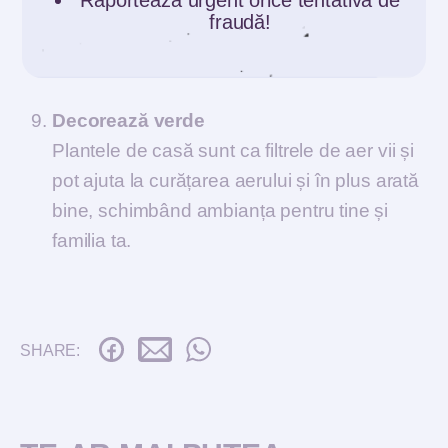
capacitate maximă. Pe lângă faptul că
fraudă!
economisești energia și resursele planetei
vei constata că vei cheltui mai puțin.
Decorează verde
Plantele de casă sunt ca filtrele de aer vii și
pot ajuta la curățarea aerului și în plus arată
bine, schimbând ambianța pentru tine și
familia ta.
SHARE: