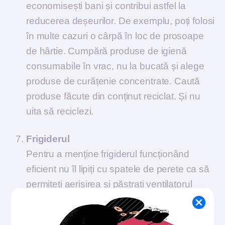
economisești bani și contribui astfel la
reducerea deșeurilor. De exemplu, poți folosi
în multe cazuri o cârpă în loc de prosoape
de hârtie. Cumpără produse de igienă
consumabile în vrac, nu la bucată și alege
produse de curățenie concentrate. Caută
produse făcute din conținut reciclat. Și nu
uita să reciclezi.
Frigiderul
Pentru a menține frigiderul funcționând
eficient nu îl lipiți cu spatele de perete ca să
permiteți aerisirea și păstrați ventilatorul
curat. Motorul nu va trebui să funcționeze la
fel de tare dacă ventilatorul este curat.