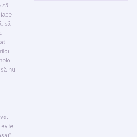
e să
 face
ă, să
 o
at
ilor
unele
t să nu
ive.
 evite
nsat”