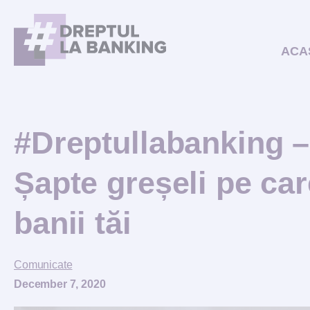
ACA
#Dreptullabanking – 
Șapte greșeli pe car
banii tăi
Comunicate
December 7, 2020