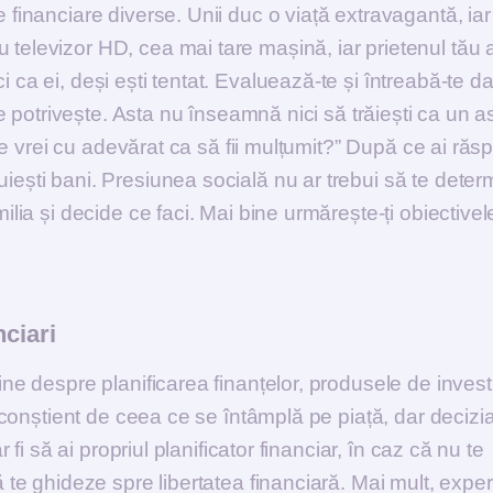
 financiare diverse. Unii duc o viață extravagantă, iar a
 televizor HD, cea mai tare mașină, iar prietenul tău a
 ca ei, deși ești tentat. Evaluează-te și întreabă-te dac
 se potrivește. Asta nu înseamnă nici să trăiești ca un a
 „Ce vrei cu adevărat ca să fii mulțumit?” După ce ai răs
uiești bani. Presiunea socială nu ar trebui să te deter
ilia și decide ce faci. Mai bine urmărește-ți obiectivel
nciari
ne despre planificarea finanțelor, produsele de investiț
fi conștient de ceea ce se întâmplă pe piață, dar decizi
r fi să ai propriul planificator financiar, în caz că nu te
ă te ghideze spre libertatea financiară. Mai mult, exper