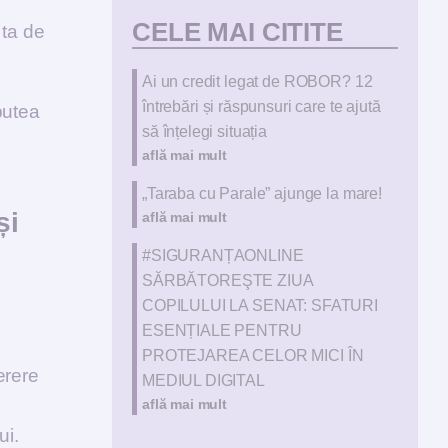
CELE MAI CITITE
 ta de
.
Ai un credit legat de ROBOR? 12
întrebări și răspunsuri care te ajută
putea
să înțelegi situația
află mai mult
„Taraba cu Parale” ajunge la mare!
și
află mai mult
#SIGURANȚAONLINE
SĂRBĂTOREŞTE ZIUA
COPILULUI LA SENAT: SFATURI
ESENȚIALE PENTRU
PROTEJAREA CELOR MICI ÎN
cerere
MEDIUL DIGITAL
află mai mult
ui.