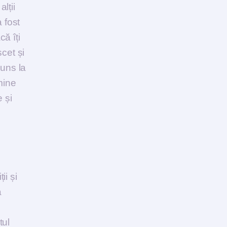
lții
 fost
ă îți
scet și
puns la
mine
e și
ii și
a
tul