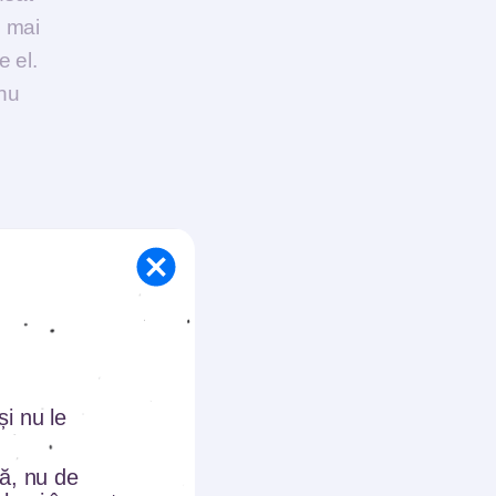
i mai
e el.
 nu
 parte
 le-ai
i când
ecât
i nu le
d ești
cal. La
tă, nu de