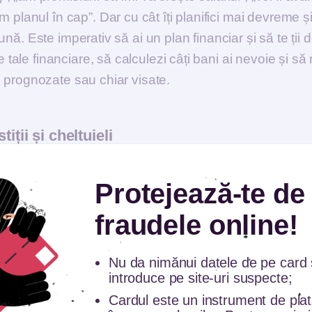
 planul în cap”. Dar cu cât îți planifici mai devreme ș
bună. Este imperativ să ai un plan financiar și să te ții d
 tale financiare, să calculezi câți bani ai nevoie și să
ele prognozate sau chiar visate.
iții și cheltuieli
entru asigurarea de sănătate și asigurarea de viață ca
Protejează-te de
 să îi cheltuiești pentru alte obiective. Asigurările pe care
nvestițiile se fac pentru a câștiga venituri și a genera
fraudele online!
în caz de urgență, dar nu se adaugă la averea ta. Atunc
icabilitatea acestora pentru tine sunt mai importante d
Nu da nimănui datele de pe card ș
ntru a vinde produsul. Dacă nu ai asigurare, atunci cân
introduce pe site-uri suspecte;
 scoți mulți bani din buzunar pentru un tratament medi
Cardul este un instrument de pla