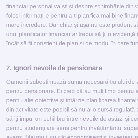
financiar personal va ști și despre schimbările din vi
folosi informațiile pentru a-ți planifica mai bine fina
mare încredere. Dar chiar și așa nu este prudent să 
unui planificator financiar ar trebui să ții o evidență 
încât să fii conștient de plan și de modul în care fun
7. Ignori nevoile de pensionare
Oamenii subestimează suma necesară traiului de zi 
pentru pensionare. Ei cred că au mult timp pentru 
pentru alte obiective și întârzie planificarea finanț
din activitate este posibil să nu ai o sursă regulată de
să îți impui un echilibru între nevoile de astăzi și 
pentru studenți are sens pentru învățământul superio
avans. Mai mult, cu cât economisești și investești 