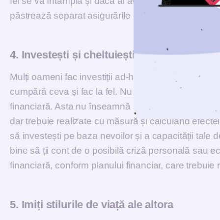
fel se va întâmpla și dacă ai avut asigurare, dar ai r
păstrează separat asigurările de investiții și cheltuie
4. Investești și cheltuiești fără planificare
Mulți oameni fac investiții ad-hoc. Văd o reclamă la
cumpără ceva și fac la fel. Nu este rațional! Poate 
financiară. Asta nu înseamnă să nu faci cumpărături 
dar trebuie realizate cu măsură și calculând efectel
să investești pe baza nevoilor și a capacității tale 
bine să ții cont de o posibilă criză personală sau e
financiară, conform planului financiar, care trebuie r
5. Imiți stilurile de viață ale altora