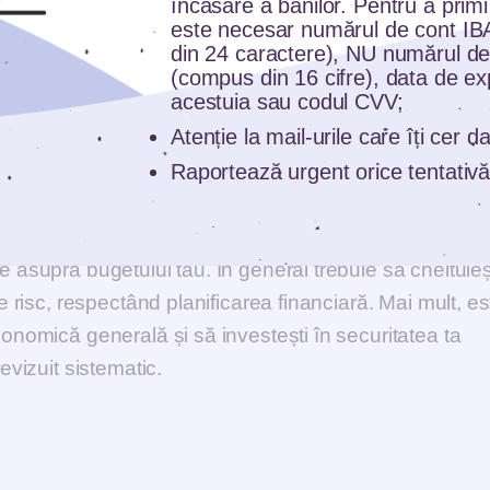
enunțat la ea și ai cheltuit suma retrasă. În principiu,
încasare a banilor. Pentru a primi
este necesar numărul de cont I
li în planificarea ta financiară.
din 24 caractere), NU numărul de
(compus din 16 cifre), data de ex
acestuia sau codul CVV;
Atenție la mail-urile care îți cer 
Raportează urgent orice tentativă
 tv sau în ziar ori observă colegi care investesc sau
provoca pierderi sau îți poate afecta grav planificarea
sau să investești pe criterii de conjunctură și oportun
e asupra bugetului tău. În general trebuie să cheltuieșt
de risc, respectând planificarea financiară. Mai mult, es
conomică generală și să investești în securitatea ta
evizuit sistematic.