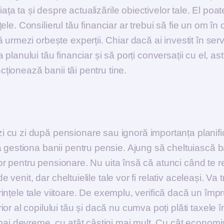
ața ta și despre actualizările obiectivelor tale. El poat
nțele. Consilierul tău financiar ar trebui să fie un om în 
urmezi orbește experții. Chiar dacă ai investit în servi
a planului tău financiar și să porți conversații cu el, ast
cționează banii tăi pentru tine.
cu zi după pensionare sau ignoră importanța planific
a gestiona banii pentru pensie. Ajung să cheltuiască b
elor pentru pensionare. Nu uita însă că atunci când te r
 venit, dar cheltuielile tale vor fi relativ aceleași. Va 
cerințele tale viitoare. De exemplu, verifică dacă un îm
r al copilului tău și dacă nu cumva poți plăti taxele î
mai devreme, cu atât câștigi mai mult. Cu cât economi