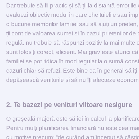
Dar trebuie să fii practic și să ții la distanță emoții
evaluezi obiectiv modul în care cheltuielile sau împr
o bucurie membrilor familiei sau să ajuți un prieten
ții cont de valoarea sumei și în cazul prietenilor de
regulă, nu trebuie să răspunzi pozitiv la mai multe 
sunt folosiți corect, eficient. Mai grav este atunci c
familiei se pot ridica în mod regulat la o sumă consid
cazuri chiar să refuzi. Este bine ca în general să îți p
depășească veniturile și să nu îți afecteze economi
2. Te bazezi pe venituri viitoare nesigure
O greșeală majoră este să iei în calcul la planificare
Pentru mulți planificarea financiară nu este cea mai
cu motive precum: “de curând am început să câștig”, 