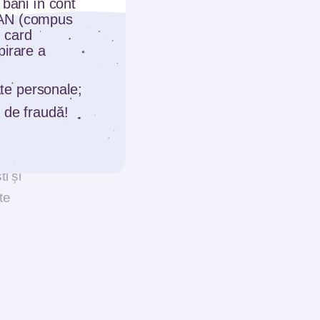
 bani în cont
BAN (compus
 card
pirare a
date personale;
 de fraudă!
itate,
i și
te