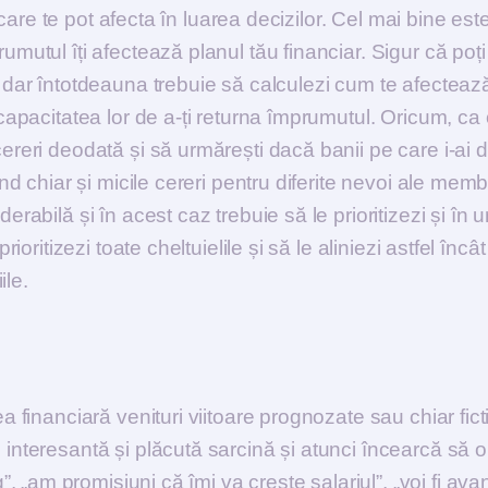
le care te pot afecta în luarea decizilor. Cel mai bine est
umutul îți afectează planul tău financiar. Sigur că poți
, dar întotdeauna trebuie să calculezi cum te afecteaz
 capacitatea lor de a-ți returna împrumutul. Oricum, ca
cereri deodată și să urmărești dacă banii pe care i-ai d
ând chiar și micile cereri pentru diferite nevoi ale membr
erabilă și în acest caz trebuie să le prioritizezi și în 
rioritizezi toate cheltuielile și să le aliniezi astfel încâ
ile.
a financiară venituri viitoare prognozate sau chiar fict
 interesantă și plăcută sarcină și atunci încearcă să o
„am promisiuni că îmi va crește salariul”, „voi fi ava