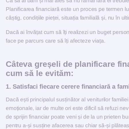
Ca să ai bani și mai ales să nu rămâi fără ei trebuie 
Planificarea financiară este un proces pe termen lu
câștig, condițiile pieței, situația familială și, nu în 
Dacă ai învățat cum să îți realizezi un buget pers
face pe parcurs care să îți afecteze viața.
Câteva greșeli de planificare fin
cum să le evităm:
1. Satisfaci fiecare cerere financiară a famil
Dacă ești principalul susținător al veniturilor familiei
emoționale, iar de multe ori este dificil să refuzi nevo
de sprijin financiar poate veni și de la un prieten b
pentru a-și susține afacerea sau chiar să-și plăteas