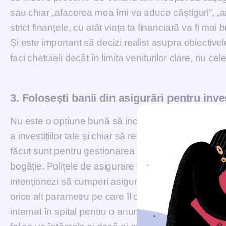
sau chiar „afacerea mea îmi va aduce câștiguri”, „am
strict finanțele, cu atât viața ta financiară va fi mai 
Și este important să decizi realist asupra obiectivele
faci chetuieli decât în limita veniturilor clare, nu c
3. Folosești banii din asigurări pentru invest
Nu este o opțiune bună să incluzi primele plătite p
a investițiilor tale și chiar să retragi banii efectiv și
făcut sunt pentru gestionarea riscurilor, în timp ce i
bogăție. Polițele de asigurare te susțin financiar 
intenționezi să cumperi asigurări, acoperirea și apl
orice alt parametru pe care îl oferă asigurătorii pe
internat în spital pentru o anumită boală trebuie să