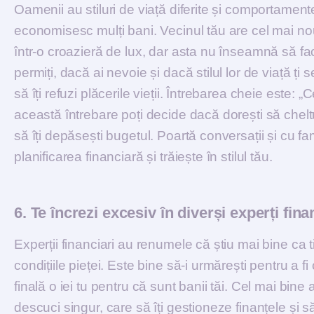
Oamenii au stiluri de viață diferite și comportamente
economisesc mulți bani. Vecinul tău are cel mai nou
într-o croazieră de lux, dar asta nu înseamnă să faci
permiți, dacă ai nevoie și dacă stilul lor de viață ți
să îți refuzi plăcerile vieții. Întrebarea cheie este:
această întrebare poți decide dacă dorești să chelt
să îți depăsești bugetul. Poartă conversații și cu fam
planificarea financiară și trăiește în stilul tău.
6. Te încrezi excesiv în diverși experți fina
Experții financiari au renumele că știu mai bine ca ti
condițiile pieței. Este bine să-i urmărești pentru a 
finală o iei tu pentru că sunt banii tăi. Cel mai bine a
descuci singur, care să îți gestioneze finanțele și s