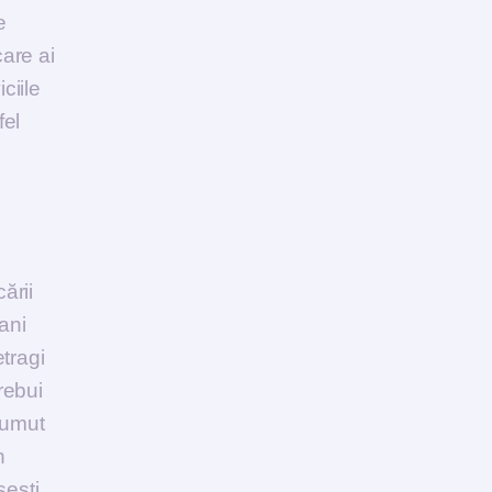
e
care ai
ciile
fel
ării
ani
etragi
trebui
prumut
n
sești