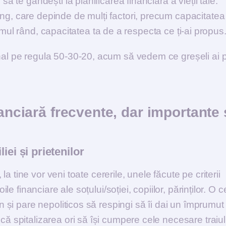
să te gândești la planificarea financiară a vieții tale.
ng, care depinde de mulți factori, precum capacitatea
ultimul rând, capacitatea ta de a respecta ce ți-ai propus
onal pe regula 50-30-20, acum să vedem ce greșeli ai 
anciară frecvente, dar importante 
iei și prietenilor
, la tine vor veni toate cererile, unele făcute pe criterii
ile financiare ale soțului/soției, copiilor, părinților. O 
un și pare nepoliticos să respingi să îi dai un împrumut
că spitalizarea ori să își cumpere cele necesare traiul