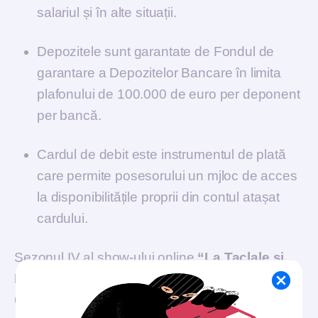
salariul și în alte situații.
Depozitele sunt garantate de Fondul de
garantare a Depozitelor Bancare în limita
plafonului de 100.000 de euro per deponent
per bancă.
Cardul de debit este instrumentul de plată
care permite posesorului un mjloc de acces
la disponibilitățile proprii din contul atașat
cardului.
Sezonul IV al show-ului online
“La Taclale și
Parale”
s-a desfășurat în perioada 5.10.2021 –
6.11.2021 și a inclus patru emisiuni, difuzate