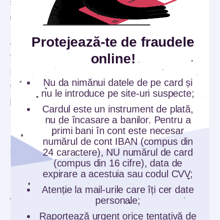
săptămânal, în ziua de sâmbătă, pe pagina
de
Facebook
@DreptulLaBanking.
Protejează-te de fraudele
Această ediție aniversară,
cu marele premiu în
online!
valoare de 5.000 euro
, s-a adresat familiilor.
Emisiunea de tip quiz, a cărei gazdă este
Nu da nimănui datele de pe card și
Cabral, a adunat în sezoanele precedente
nu le introduce pe site-uri suspecte;
peste 2.000 de înscrieri.
Cardul este un instrument de plată,
nu de încasare a banilor. Pentru a
primi bani în cont este necesar
numărul de cont IBAN (compus din
24 caractere), NU numărul de card
SHARE:
(compus din 16 cifre), data de
expirare a acestuia sau codul CVV;
Atenție la mail-urile care îți cer date
personale;
TE-AR MAI PUTEA
INTERESA
Raportează urgent orice tentativă de