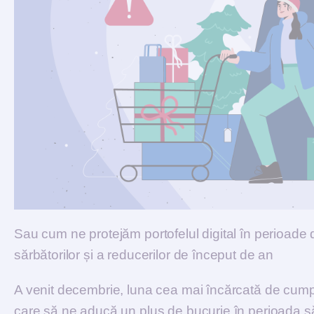
Sau cum ne protejăm portofelul digital în perioade
sărbătorilor și a reducerilor de început de an
A venit decembrie, luna cea mai încărcată de cumpăr
care să ne aducă un plus de bucurie în perioada să