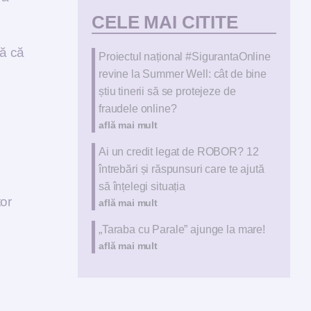
CELE MAI CITITE
tă că
Proiectul național #SigurantaOnline
revine la Summer Well: cât de bine
știu tinerii să se protejeze de
fraudele online?
află mai mult
Ai un credit legat de ROBOR? 12
întrebări și răspunsuri care te ajută
să înțelegi situația
tor
află mai mult
„Taraba cu Parale” ajunge la mare!
află mai mult