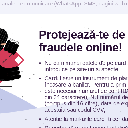
lte canale de comunicare (WhatsApp, SMS, pagini web e
trument de încasare bani, astfel că cererea datelor ca
Protejează-te de
 dai IBAN-ul, nu datele de pe card;
fraudele online!
nu-l divulga telefonic;
Nu da nimănui datele de pe card ș
introduce pe site-uri suspecte;
i.
Cardul este un instrument de pla
încasare a banilor. Pentru a primi
i funny de la rudele noastre sau în perioada reducerilo
este necesar numărul de cont I
din 24 caractere), NU numărul de
nu accesa linkuri suspecte, primite pe mail sau pri
(compus din 16 cifre), data de ex
acestuia sau codul CVV;
Atenție la mail-urile care îți cer 
ice, ține cont și de următoarele recomandări: