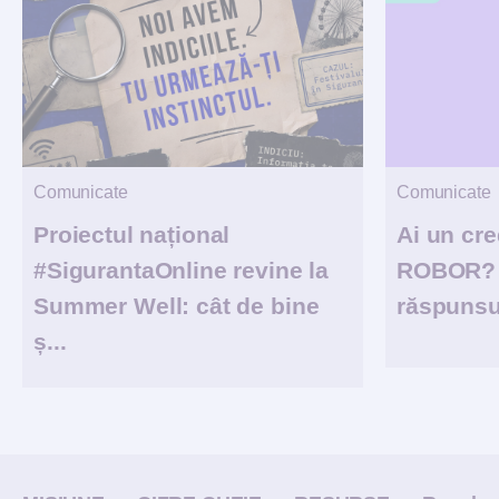
Comunicate
Comunicate
Proiectul național
Ai un cre
#SigurantaOnline revine la
ROBOR? 1
Summer Well: cât de bine
răspunsur
ș...