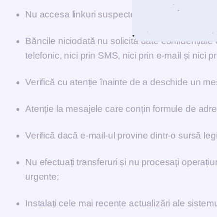
Nu accesa linkuri suspecte, primite pe mail sa
Băncile niciodată nu solicită date confidențiale 
telefonic, nici prin SMS, nici prin e-mail și nic
Verifică cu atenție înainte de a deschide un mesa
Atenție la mesajele care conțin formule de adr
Verifică dacă e-mail-ul provine dintr-o sursă leg
Nu efectuați transferuri și nu procesați operațiu
urgente;
Instalați cele mai recente actualizări ale sistem