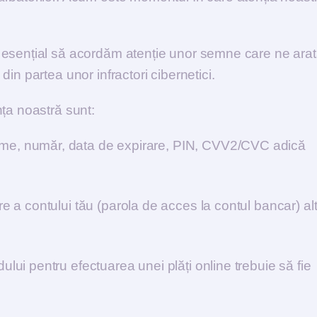
 esențial să acordăm atenție unor semne care ne ara
in partea unor infractori cibernetici.
ța noastră sunt:
ume, număr, data de expirare, PIN, CVV2/CVC adică
re a contului tău (parola de acces la contul bancar) al
ului pentru efectuarea unei plăți online trebuie să fie