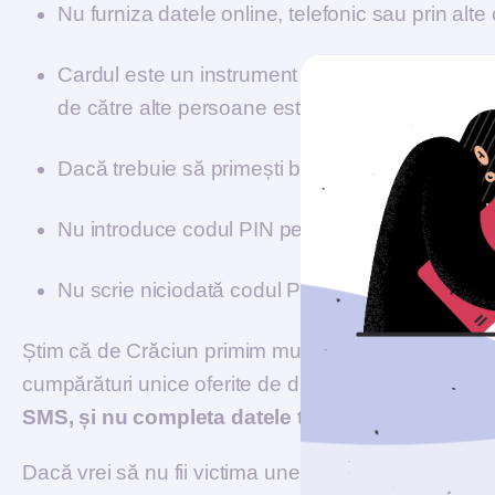
Nu furniza datele online, telefonic sau prin a
Cardul este un instrument de plată și nu un ins
de către alte persoane este o capcană;
Dacă trebuie să primești bani atunci trebuie să
Nu introduce codul PIN pe site-uri de internet şi 
Nu scrie niciodată codul PIN pe spatele cardulu
Știm că de Crăciun primim multe link-uri cu felicităr
cumpărături unice oferite de diferite branduri, însă
SMS, și nu completa datele tale pe acestea
.
Dacă vrei să nu fii victima unei infracțiuni cibernet