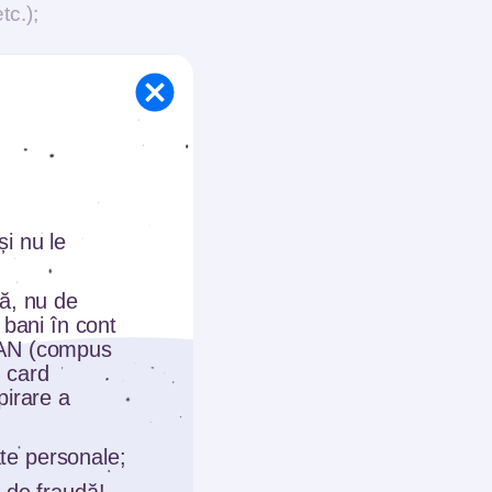
tc.);
rdului
i nu le
tă, nu de
 bani în cont
r,
BAN (compus
 card
n
pirare a
date personale;