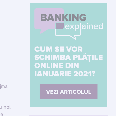
ajma
u noi,
ră