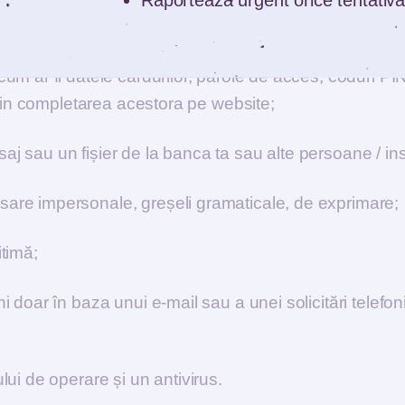
Raportează urgent orice tentativă
u prin SMS și nu completa datele tale pe acestea;
cum ar fi datele cardurilor, parole de acces, coduri PIN
i prin completarea acestora pe website;
j sau un fișier de la banca ta sau alte persoane / insti
esare impersonale, greșeli gramaticale, de exprimare;
itimă;
ni doar în baza unui e-mail sau a unei solicitări telefon
ului de operare și un antivirus.