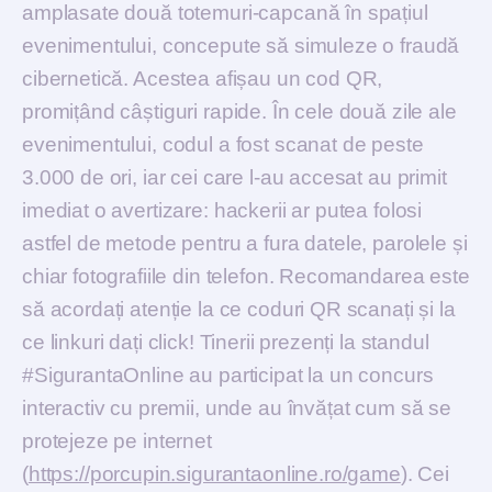
amplasate două totemuri-capcană în spațiul
evenimentului, concepute să simuleze o fraudă
cibernetică. Acestea afișau un cod QR,
promițând câștiguri rapide. În cele două zile ale
evenimentului, codul a fost scanat de peste
3.000 de ori, iar cei care l-au accesat au primit
imediat o avertizare: hackerii ar putea folosi
astfel de metode pentru a fura datele, parolele și
chiar fotografiile din telefon. Recomandarea este
să acordați atenție la ce coduri QR scanați și la
ce linkuri dați click! Tinerii prezenți la standul
#SigurantaOnline au participat la un concurs
interactiv cu premii, unde au învățat cum să se
protejeze pe internet
(
https://porcupin.sigurantaonline.ro/game
). Cei