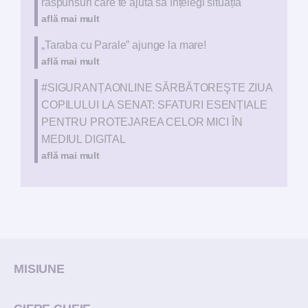
răspunsuri care te ajută să înțelegi situația
află mai mult
„Taraba cu Parale” ajunge la mare!
află mai mult
#SIGURANȚAONLINE SĂRBĂTOREŞTE ZIUA
COPILULUI LA SENAT: SFATURI ESENȚIALE
PENTRU PROTEJAREA CELOR MICI ÎN
MEDIUL DIGITAL
află mai mult
MISIUNE