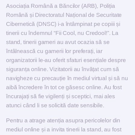
Asociația Română a Băncilor (ARB), Poliția
Română și Directoratul Național de Securitate
Cibernetică (DNSC) i-a întâmpinat pe copiii și
tinerii cu îndemnul “Fii Cool, nu Credool!”. La
stand, tinerii gameri au avut ocazia să se
întâlnească cu gamerii lor preferați, iar
organizatorii le-au oferit sfaturi esențiale despre
siguranța online. Vizitatorii au învățat cum să
navigheze cu precauție în mediul virtual și să nu
aibă încredere în tot ce găsesc online. Au fost
încurajați să fie vigilenți și sceptici, mai ales
atunci când li se solicită date sensibile.
Pentru a atrage atenția asupra pericolelor din
mediul online și a invita tinerii la stand, au fost