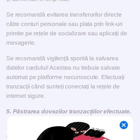
Se recomandă evitarea transferurilor directe
către conturi personale sau plata prin link-uri
primite pe rețele de socializare sau aplicații de
mesagerie.
Se recomandă vigilență sporită la salvarea
datelor cardului! Acestea nu trebuie salvate
automat pe platforme necunoscute. Efectuați
tranzacții când sunteți conectați la rețele de
internet sigure.
5. Păstrarea dovezilor tranzacțiilor efectuate.
Salvează confirmările de plată, facturile, e-mail-
urile și capturile de ecran. Acestea pot fi