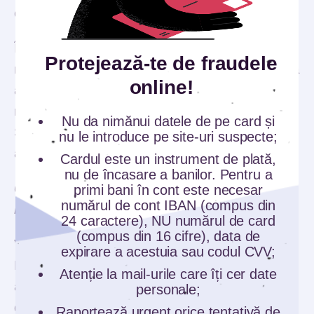
esențiale în cazul unei reclamații.
În situația identificării unei tranzacții
Protejează-te de fraudele
neautorizate, este necesară informarea imediată
online!
a instituției bancare, sesizarea Poliției, precum și
raportarea fraudei către Directoratul Național de
Nu da nimănui datele de pe card și
Securitate Cibernetică, apelând 1911 sau
nu le introduce pe site-uri suspecte;
accesând pnrisc.dnsc.ro
Cardul este un instrument de plată,
nu de încasare a banilor. Pentru a
6. Monitorizarea periodică a conturilor
primi bani în cont este necesar
numărul de cont IBAN (compus din
bancare.
24 caractere), NU numărul de card
(compus din 16 cifre), data de
Verifică periodic conturile tale bancare.
expirare a acestuia sau codul CVV;
Monitorizează tranzacțiile și activează alertele
Atenție la mail-urile care îți cer date
automate din aplicațiile bancare. Astfel, poți
personale;
detecta rapid orice activitate suspectă și poți
Raportează urgent orice tentativă de