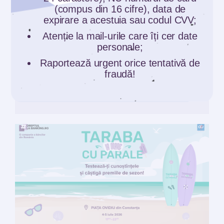
(compus din 16 cifre), data de
expirare a acestuia sau codul CVV;
Atenție la mail-urile care îți cer date
Comunicate
personale;
Ai un credit legat de ROBOR? 12
Raportează urgent orice tentativă de
întrebări și răspunsuri care te ajută să...
fraudă!