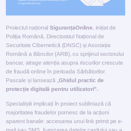
Proiectul național
SiguranțaOnline
, inițiat de
Poliția Română, Directoratul Național de
Securitate Cibernetică (DNSC) și Asociația
Română a Băncilor (ARB
)
, cu sprijinul sectorului
bancar, atrage atenția asupra riscurilor crescute
de fraudă online în perioada Sărbătorilor
Pascale și lansează „
Ghidul practic de
protecție digitală pentru utilizatori”.
Specialiștii implicați în proiect subliniază că
majoritatea fraudelor pornesc de la acțiuni
aparent banale: accesarea unui link primit pe e-
mail sau SMS, furnizarea datelor cardului sau a