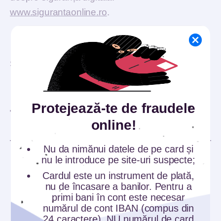
www.sigurantaonline.ro
.
SHARE:
Protejează-te de fraudele
TE-AR MAI PUTEA
online!
INTERESA
Nu da nimănui datele de pe card și
nu le introduce pe site-uri suspecte;
Cardul este un instrument de plată,
nu de încasare a banilor. Pentru a
primi bani în cont este necesar
numărul de cont IBAN (compus din
24 caractere), NU numărul de card