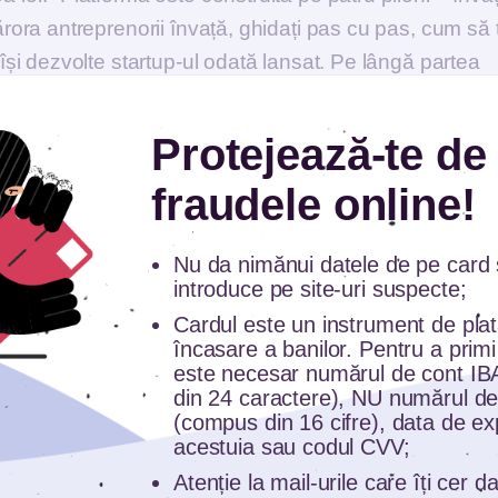
ărora antreprenorii învață, ghidați pas cu pas, cum să
își dezvolte startup-ul odată lansat. Pe lângă partea
sultanți cu care să lucreze pe o nevoie de business
a de finanțare. Aceasta poate fi obținută fie prin
Protejează-te de
ium, fie prin alte programe disponibile în ecosistemul
fraudele online!
t cu Asociaţia Educaţie pentru Viaţă Reală și Asociația
Nu da nimănui datele de pe card ș
introduce pe site-uri suspecte;
 publicului larg și asigură resurse 100% gratuite
 legate de bani. “Recent, am relansat platforma nouă
Cardul este un instrument de pla
încasare a banilor. Pentru a primi
lor utilizatorilor în contextul actual. Printre acestea
este necesar numărul de cont I
ade de criză care oferă posibilitatea de a se înscrie la
din 24 caractere), NU numărul de
(compus din 16 cifre), data de ex
ideo, calculatoare interactive de credite sau de econom
acestuia sau codul CVV;
organizarea unei vieți financiare sănătoase, articole 
Atenție la mail-urile care îți cer 
ilor, acces la webinarii tematice și la comunitatea de s