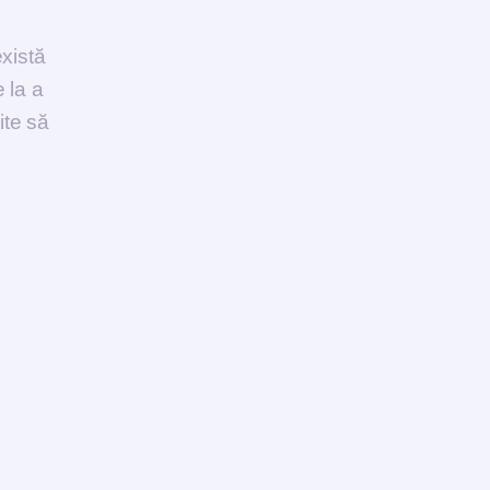
xistă
 la a
ite să