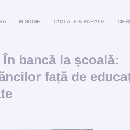
SA
MISIUNE
TACLALE & PARALE
CIFR
 În bancă la școală:
ncilor față de educa
ate