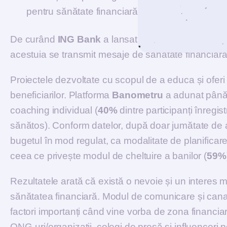
pentru sănătate financiară.”
De curând
ING Bank
a lansat propriul proiect de
“
acestuia se transmit mesaje de sănătate financiară 
Proiectele dezvoltate cu scopul de a educa și oferi 
beneficiarilor. Platforma
Banometru
a adunat până
coaching individual (
40%
dintre participanți înregi
sănătos). Conform datelor, după doar jumătate de 
bugetul în mod regulat, ca modalitate de planificare
ceea ce privește modul de cheltuire a banilor (
59%
Rezultatele arată că există o nevoie și un intere
sănătatea financiară. Modul de comunicare și canalel
factori importanți când vine vorba de zona financia
ONG-uri/organizații, colegi de presă și influenceri p