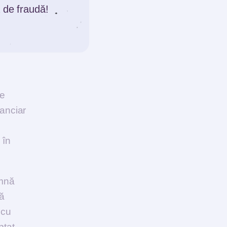
 de fraudă!
diul
de
nanciar
 în
amnă
tă
 cu
ptat