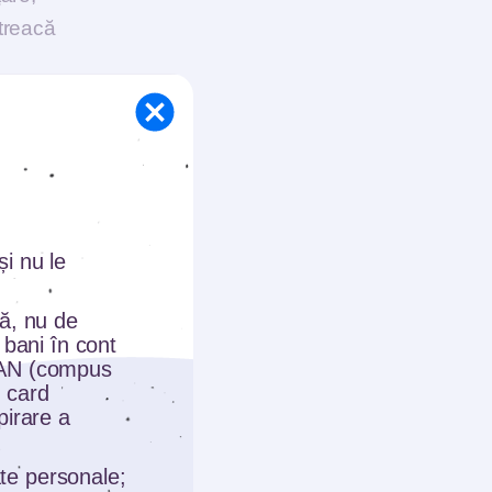
 treacă
i nu le
tă, nu de
 bani în cont
 se
BAN (compus
 card
pirare a
ii,
cu
date personale;
prijin