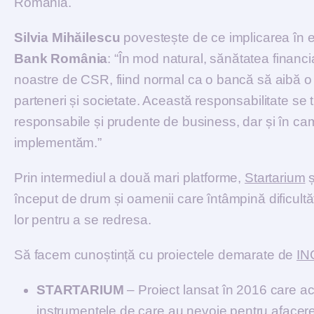
România.
Silvia Mihăilescu
povestește de ce implicarea în e
Bank România
: “În mod natural, sănătatea financi
noastre de CSR, fiind normal ca o bancă să aibă o re
parteneri și societate. Această responsabilitate se tr
responsabile și prudente de business, dar și în c
implementăm.”
Prin intermediul a două mari platforme,
Startarium
ș
început de drum și oamenii care întâmpină dificultăț
lor pentru a se redresa.
Să facem cunoștință cu proiectele demarate de
IN
STARTARIUM
– Proiect lansat în 2016 care ac
instrumentele de care au nevoie pentru afacerea 