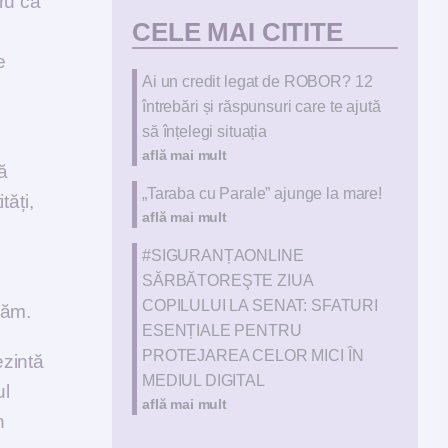
tru ca
CELE MAI CITITE
e
Ai un credit legat de ROBOR? 12
întrebări și răspunsuri care te ajută
să înțelegi situația
află mai mult
ă
„Taraba cu Parale” ajunge la mare!
tăți,
află mai mult
#SIGURANȚAONLINE
SĂRBĂTOREŞTE ZIUA
COPILULUI LA SENAT: SFATURI
onăm.
ESENȚIALE PENTRU
PROTEJAREA CELOR MICI ÎN
ezintă
MEDIUL DIGITAL
ul
află mai mult
n