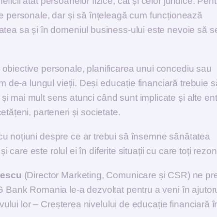
cii atât persoanelor fizice, cât și celor juridice. Pen
le personale, dar și să înțeleagă cum funcționează
atea sa și în domeniul business-ului este nevoie să s
 obiective personale, planificarea unui concediu sau
m de-a lungul vieții. Deși educație financiară trebuie s
 mai mult sens atunci când sunt implicate și alte enti
tățeni, parteneri și societate.
u noțiuni despre ce ar trebui să însemne sănătatea
i care este rolul ei în diferite situații cu care toți rez
ilescu
(Director Marketing, Comunicare și CSR) ne pr
G Bank Romania le-a dezvoltat pentru a veni în ajutor
ivului lor – Creșterea nivelului de educație financiară î