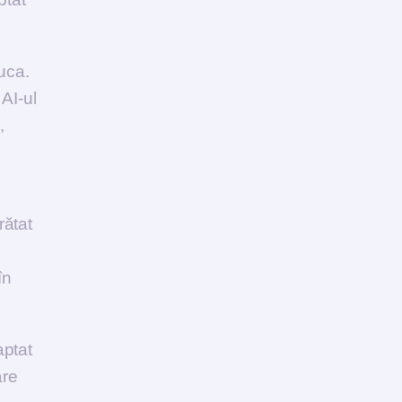
uca.
 AI-ul
,
rătat
în
aptat
are