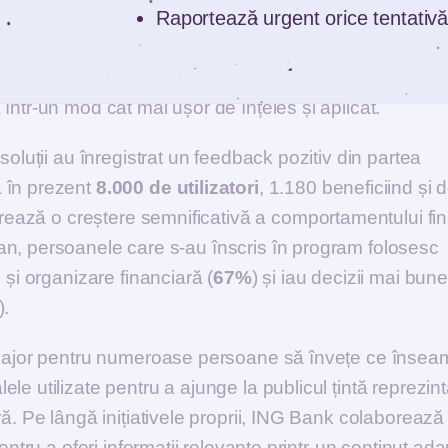
Raportează urgent orice tentativă
edutainment”
numit
“Cât ai spune leu”
. Prin interme
într-un mod cât mai ușor de înțeles și aplicat.
soluții au înregistrat un feedback pozitiv din partea
 în prezent
8.000 de utilizatori
, 1.180 beneficiind și 
strează o creștere semnificativă a comportamentului fi
an, persoanele care s-au înscris în program folosesc
 și organizare financiară (
67%
) și iau decizii mai bune
).
s major pentru numeroase persoane să învețe ce înse
e utilizate pentru a ajunge la publicul țintă reprezin
ră. Pe lângă inițiativele proprii, ING Bank colaborează
entru a oferi informații relevante printr-un conținut ada