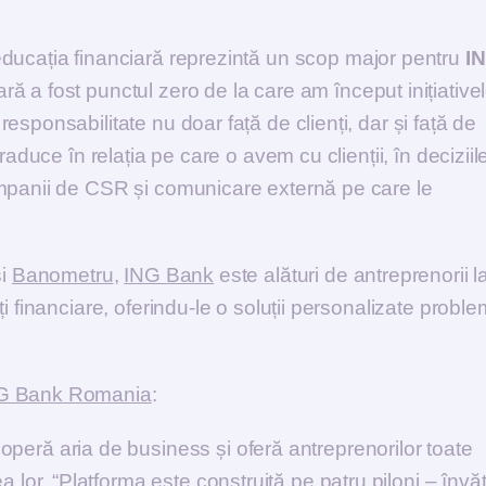
ducația financiară reprezintă un scop major pentru
I
ară a fost punctul zero de la care am început inițiative
sponsabilitate nu doar față de clienți, dar și față de
aduce în relația pe care o avem cu clienții, în deciziil
ampanii de CSR și comunicare externă pe care le
i
Banometru
,
ING Bank
este alături de antreprenorii l
i financiare, oferindu-le o soluții personalizate proble
G Bank Romania
:
operă aria de business și oferă antreprenorilor toate
lor. “Platforma este construită pe patru piloni – învă