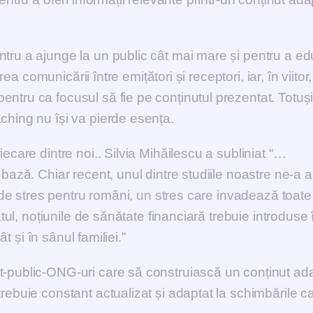
ntru a ajunge la un public cât mai mare și pentru a ed
rea comunicării între emițători și receptori, iar, în viitor,
ntru ca focusul să fie pe conținutul prezentat. Totuși
ching nu își va pierde esența.
ecare dintre noi.. Silvia Mihăilescu a subliniat “…
bază. Chiar recent, unul dintre studiile noastre ne-a a
ri de stres pentru români, un stres care invadează toate
atul, noțiunile de sănătate financiară trebuie introduse 
ât și în sânul familiei.”
t-public-ONG-uri care să construiască un conținut ad
rebuie constant actualizat și adaptat la schimbările c