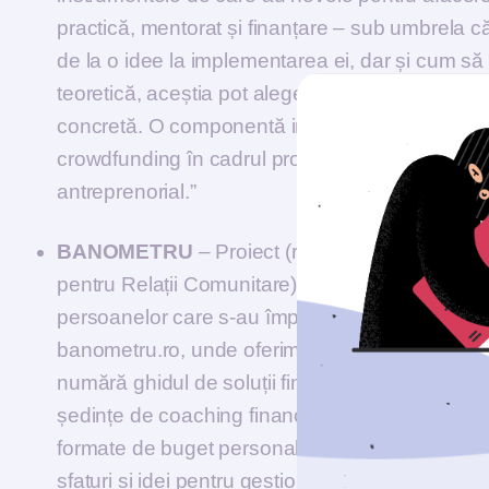
practică, mentorat și finanțare – sub umbrela c
de la o idee la implementarea ei, dar și cum să 
teoretică, aceștia pot alege un mentor sau con
concretă. O componentă importantă este și parte
crowdfunding în cadrul proiectelor marca Starar
antreprenorial.”
BANOMETRU
– Proiect (realizat în parteneria
pentru Relații Comunitare) care acoperă nevoile
persoanelor care s-au împiedicat de dificultăți
banometru.ro, unde oferim resurse adaptate nevoi
numără ghidul de soluții financiare pentru perio
ședințe de coaching financiar gratuit, cursuri v
formate de buget personal, fișe de lucru pentru 
sfaturi și idei pentru gestionarea eficientă a ban