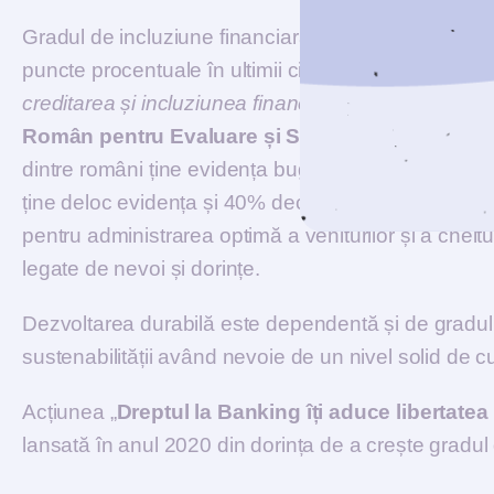
Gradul de incluziune financiară a ajuns la 68% în 
puncte procentuale în ultimii cinci ani, potrivit cercet
creditarea și incluziunea financiară a românilor
” re
Român pentru Evaluare și Strategie (IRES)
și c
dintre români ține evidența bugetului personal pe h
ține deloc evidența și 40% declară că țin evidenț
pentru administrarea optimă a veniturilor și a cheltu
legate de nevoi și dorințe.
Dezvoltarea durabilă este dependentă și de gradul d
sustenabilității având nevoie de un nivel solid de cu
Acțiunea „
Dreptul la Banking îți aduce libertate
lansată în anul 2020 din dorința de a crește gradul