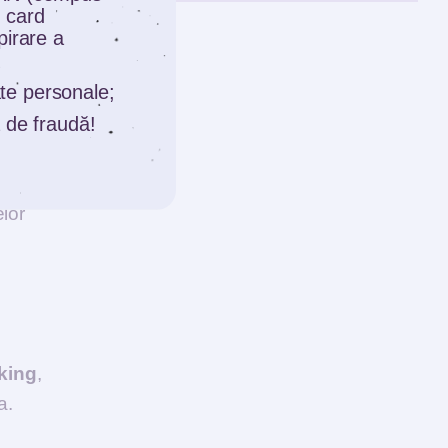
 card
10
pirare a
date personale;
l
 de fraudă!
reime
6%) nu
l
elor
king
,
a.