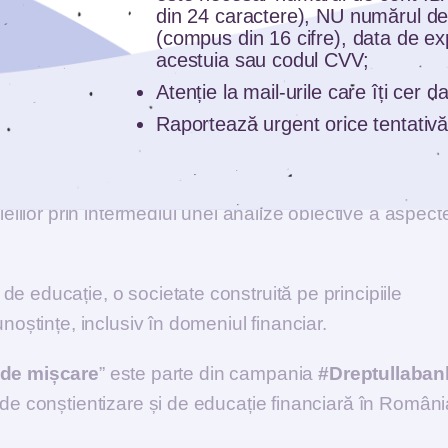
din 24 caractere), NU numărul de
România la jumătatea anului 2022, creșterea fiind de 
(compus din 16 cifre), data de ex
acestuia sau codul CVV;
ării de piață “
Sistemul bancar în percepția românilor:
Atenție la mail-urile care îți cer 
alizată în rândul adulților în luna iulie 2022 de I
nstitutu
Raportează urgent orice tentativă
omandată de
Asociația Română a Băncilor
. Doar o t
ârtie sau electronic, în timp ce un român din patru (2
a în minte. Recomandăm realizarea unui buget persona
ielilor prin intermediul unei analize obiective a aspect
e educație, o societate construită pe principiile
noștințe, inclusiv în domeniul financiar.
a de mișcare
” este parte din campania
#Dreptullaban
 de conștientizare și de educație financiară în Români