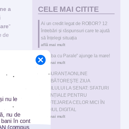
CELE MAI CITITE
ne a
i
Ai un credit legat de ROBOR? 12
care
”
întrebări și răspunsuri care te ajută
e de
să înțelegi situația
află mai mult
„Taraba cu Parale” ajunge la mare!
, atât
află mai mult
ă este
#SIGURANȚAONLINE
telor
SĂRBĂTOREŞTE ZIUA
l
COPILULUI LA SENAT: SFATURI
ESENȚIALE PENTRU
i nu le
PROTEJAREA CELOR MICI ÎN
MEDIUL DIGITAL
tă, nu de
 de
află mai mult
 bani în cont
BAN (compus