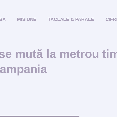
SA
MISIUNE
TACLALE & PARALE
CIFR
 se mută la metrou ti
campania