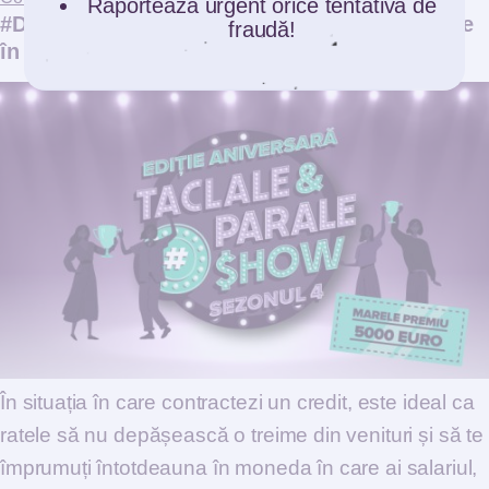
Raportează urgent orice tentativă de
#Dreptullabanking: Sfaturi și informații oferite
fraudă!
în show-ul online “La Taclale și Parale”
În situația în care contractezi un credit, este ideal ca
ratele să nu depășească o treime din venituri și să te
împrumuți întotdeauna în moneda în care ai salariul,