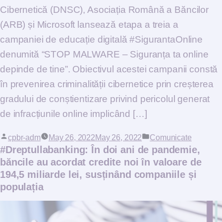
Cibernetică (DNSC), Asociația Română a Băncilor
(ARB) și Microsoft lansează etapa a treia a
campaniei de educație digitală #SigurantaOnline
denumită “STOP MALWARE – Siguranța ta online
depinde de tine”. Obiectivul acestei campanii constă
în prevenirea criminalității cibernetice prin creșterea
gradului de conștientizare privind pericolul generat
de infracțiunile online implicând […]
Posted by
cpbr-adm
May 26, 2022
May 26, 2022
Posted in
Comunicate
#Dreptullabanking: În doi ani de pandemie,
băncile au acordat credite noi în valoare de
194,5 miliarde lei, susținând companiile și
populația