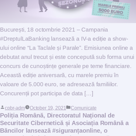
București, 18 octombrie 2021 – Campania
#DreptulLaBanking lansează a IV-a ediție a show-
ului online “La Taclale și Parale”. Emisiunea online a
debutat anul trecut și este concepută sub forma unui
concurs de cunoștințe generale pe teme financiare.
Această ediție aniversară, cu marele premiu în
valoare de 5.000 euro, se adresează familiilor.
Concurenții pot participa de data […]
Posted by
cpbr-adm
October 19, 2021
Posted in
Comunicate
Poliția Română, Directoratul Național de
Securitate Cibernetică și Asociația Română a
Băncilor lansează #siguranțaonline, o