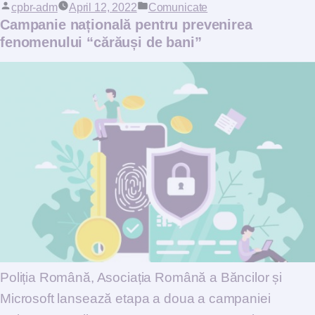
Posted by
cpbr-adm
April 12, 2022
Posted in
Comunicate
Campanie națională pentru prevenirea
fenomenului “cărăuși de bani”
Poliția Română, Asociația Română a Băncilor și
Microsoft lansează etapa a doua a campaniei