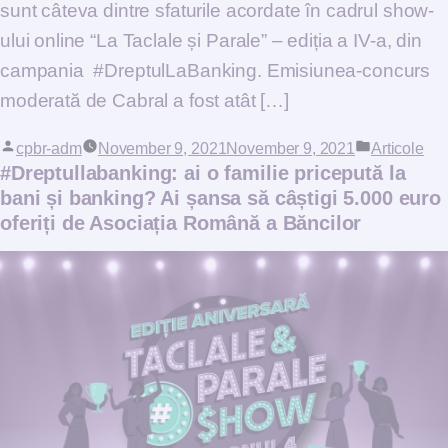
sunt câteva dintre sfaturile acordate în cadrul show-
ului online “La Taclale și Parale” – ediția a IV-a, din
campania #DreptulLaBanking. Emisiunea-concurs
moderată de Cabral a fost atât […]
Posted by
cpbr-adm
November 9, 2021
November 9, 2021
Posted in
Articole
#Dreptullabanking: ai o familie pricepută la
bani și banking? Ai șansa să câștigi 5.000 euro
oferiți de Asociația Română a Băncilor