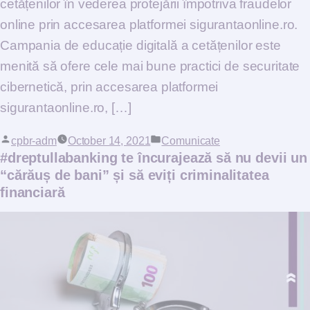
cetățenilor în vederea protejării împotriva fraudelor
online prin accesarea platformei sigurantaonline.ro.
Campania de educație digitală a cetățenilor este
menită să ofere cele mai bune practici de securitate
cibernetică, prin accesarea platformei
sigurantaonline.ro, […]
Posted by
cpbr-adm
October 14, 2021
Posted in
Comunicate
#dreptullabanking te încurajează să nu devii un
“cărăuș de bani” și să eviți criminalitatea
financiară