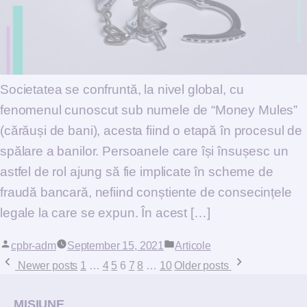
Societatea se confruntă, la nivel global, cu
fenomenul cunoscut sub numele de “Money Mules”
(cărăuși de bani), acesta fiind o etapă în procesul de
spălare a banilor. Persoanele care își însușesc un
astfel de rol ajung să fie implicate în scheme de
fraudă bancară, nefiind conștiente de consecințele
legale la care se expun. În acest […]
Posted by
cpbr-adm
September 15, 2021
Posted in
Articole
Posts pagination
Newer posts
1
…
4
5
6
7
8
…
10
Older posts
MISIUNE