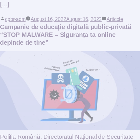
[…]
Posted by
cpbr-adm
August 16, 2022
August 16, 2022
Posted in
Articole
Campanie de educație digitală public-privată
“STOP MALWARE – Siguranța ta online
depinde de tine”
Poliția Română, Directoratul Național de Securitate