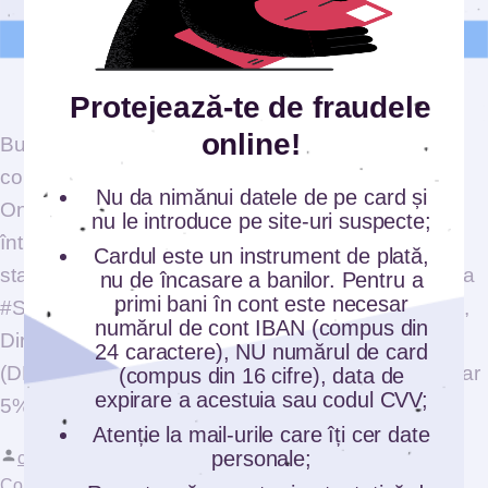
Protejează-te de fraudele
online!
București, 29 noiembrie 2021 – Românii care au
completat quiz-ul lansat pe platforma Siguranța
Nu da nimănui datele de pe card și
Online au răspuns corect la aproape 80% dintre
nu le introduce pe site-uri suspecte;
întrebările privind educația cybercrime, arată
Cardul este un instrument de plată,
statisticile după prima lună de campanie. Campania
nu de încasare a banilor. Pentru a
primi bani în cont este necesar
#SiguranțaOnline a fost lansată de Poliția Română,
numărul de cont IBAN (compus din
Directoratul Național de Securitate Cibernetică
24 caractere), NU numărul de card
(DNSC) și Asociația Română a Băncilor (ARB). Doar
(compus din 16 cifre), data de
expirare a acestuia sau codul CVV;
5% […]
Atenție la mail-urile care îți cer date
personale;
Posted by
cpbr-adm
November 29, 2021
November 29, 2021
Posted i
Comunicate